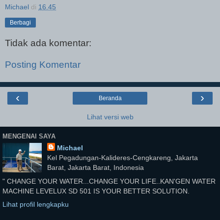
Michael
di
16.45
Berbagi
Tidak ada komentar:
Posting Komentar
‹
›
Beranda
Lihat versi web
MENGENAI SAYA
Michael
Kel Pegadungan-Kalideres-Cengkareng, Jakarta
Barat, Jakarta Barat, Indonesia
" CHANGE YOUR WATER...CHANGE YOUR LIFE..KAN'GEN WATER
MACHINE LEVELUX SD 501 IS YOUR BETTER SOLUTION.
Lihat profil lengkapku