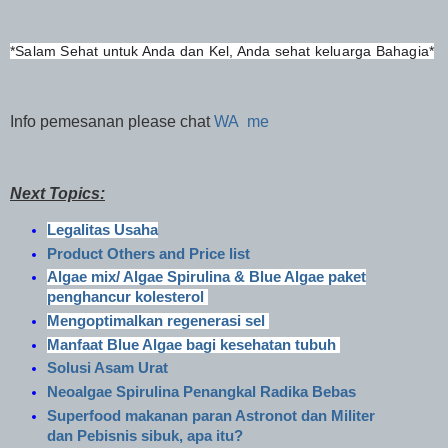
*Salam Sehat untuk Anda dan Kel, Anda sehat keluarga Bahagia*
Info pemesanan please chat
WA me
Next Topics:
Legalitas Usaha
Product Others and Price list
Algae mix/ Algae Spirulina & Blue Algae paket
penghancur kolesterol
Mengoptimalkan regenerasi sel
Manfaat Blue Algae bagi kesehatan tubuh
Solusi Asam Urat
Neoalgae Spirulina Penangkal Radika Bebas
Superfood makanan paran Astronot dan Militer
dan Pebisnis sibuk, apa itu?