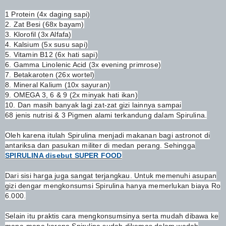
1 Protein (4x daging sapi)
2. Zat Besi (68x bayam)
3. Klorofil (3x Alfafa)
4. Kalsium (5x susu sapi)
5. Vitamin B12 (6x hati sapi)
6. Gamma Linolenic Acid (3x evening primrose)
7. Betakaroten (26x wortel)
8. Mineral Kalium (10x sayuran)
9. OMEGA 3, 6 & 9 (2x minyak hati ikan)
10. Dan masih banyak lagi zat-zat gizi lainnya sampai
68 jenis nutrisi & 3 Pigmen alami terkandung dalam Spirulina.
Oleh karena itulah Spirulina menjadi makanan bagi astronot di
antariksa dan pasukan militer di medan perang. Sehingga
SPIRULINA disebut SUPER FOOD
Dari sisi harga juga sangat terjangkau. Untuk memenuhi asupan
gizi dengar mengkonsumsi Spirulina hanya memerlukan biaya Ro
6.000.
Selain itu praktis cara mengkonsumsinya serta mudah dibawa ke
mana-mana karena Spirulina sudah dikemas dalam wadah