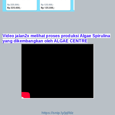
Video jalan2x melihat proses produksi Algae Spirulina
yang dikembangkan oleh ALGAE CENTRE
https://snip.ly/jqlfdz