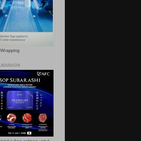
c Wrapping
UBARASHI