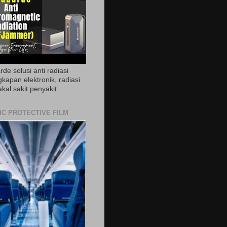
de solusi anti radiasi
gkapan elektronik, radiasi
akal sakit penyakit
IC PROTECTIVE FILM