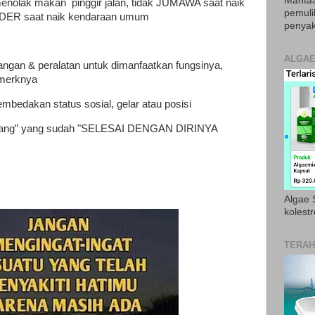
Manfaa
enolak makan pinggir jalan, tidak JUMAWA saat naik
pemul
NDER saat naik kendaraan umum
penyak
ALGAE
gan & peralatan untuk dimanfaatkan fungsinya,
 merknya
edakan status sosial, gelar atau posisi
h orang” yang sudah "SELESAI DENGAN DIRINYA
Algae S
kolestr
TERAH