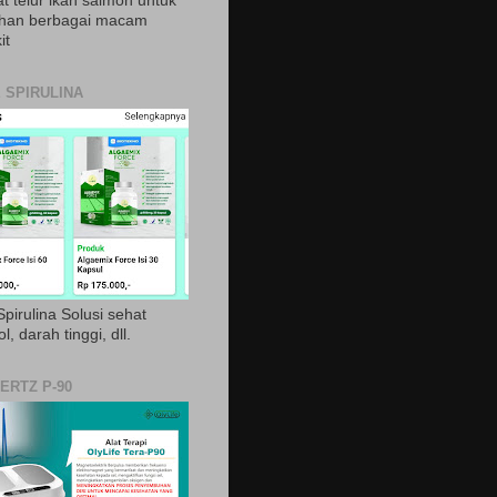
t telur ikan salmon untuk
ihan berbagai macam
it
 SPIRULINA
pirulina Solusi sehat
ol, darah tinggi, dll.
ERTZ P-90