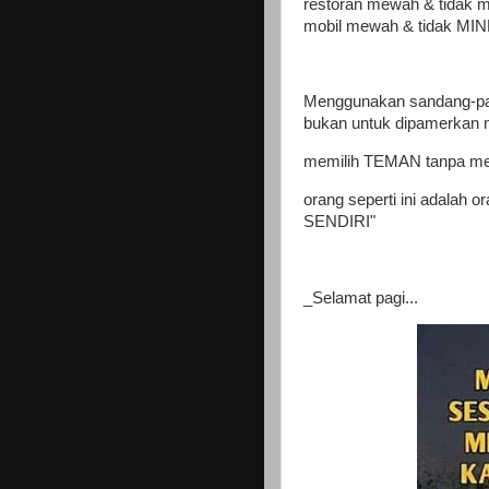
restoran mewah & tidak m
mobil mewah & tidak MI
Menggunakan sandang-pan
bukan untuk dipamerkan
memilih TEMAN tanpa memb
orang seperti ini adala
SENDIRI"
_Selamat pagi...