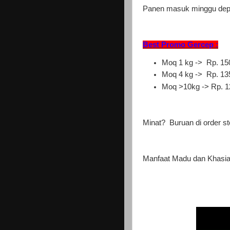
Panen masuk minggu depa
Best Promo Gercep :
Moq 1 kg -> Rp. 150 
Moq 4 kg -> Rp. 135
Moq >10kg -> Rp. 125
Minat? Buruan di order s
Manfaat Madu dan Khasia