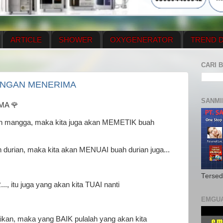
ARTICLE
SHOWER
OXYGENERATOR
TREND D
NEWS UPDATE
CONTACT US
PRICE LIST
OX
CARI B
N PLAN
MENUS
ENGAN MENERIMA
SANMI
MA 🌹
h mangga, maka kita juga akan MEMETIK buah
durian, maka kita akan MENUAI buah durian juga...
Tersed
., itu juga yang akan kita TUAI nanti
EMGU
kan, maka yang BAIK pulalah yang akan kita