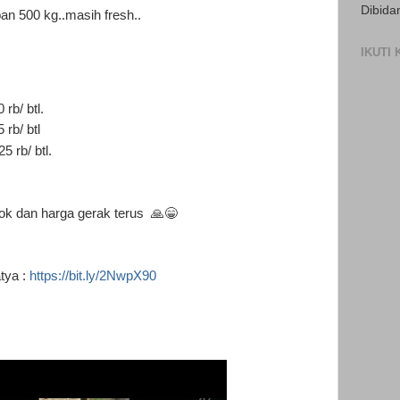
Dibida
n 500 kg..masih fresh..
IKUTI
rb/ btl.
 rb/ btl
 rb/ btl.
tok dan harga gerak terus 🙏😁
tya :
https://bit.ly/2NwpX90