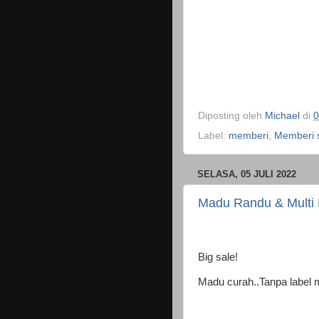
Diposting oleh
Michael
di
0
Label:
memberi
,
Memberi 
SELASA, 05 JULI 2022
Madu Randu & Multi 
Big sale!
Madu curah..Tanpa label