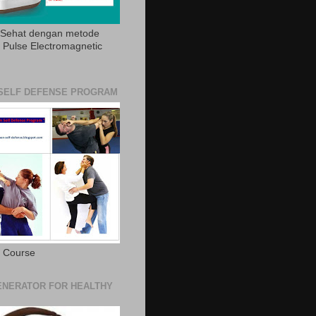
 Sehat dengan metode
Pulse Electromagnetic
SELF DEFENSE PROGRAM
e Course
NERATOR FOR HEALTHY