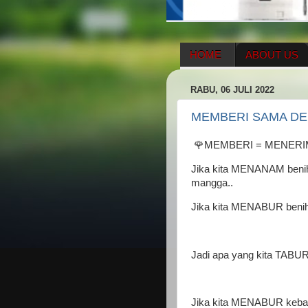
HOME
ABOUT US
HERBAL SUPPLEMENT
RABU, 06 JULI 2022
ENAGIC COMPENSATIO
MEMBERI SAMA D
🌹MEMBERI = MENERI
Jika kita MENANAM beni
mangga..
Jika kita MENABUR benih 
Jadi apa yang kita TABUR..
Jika kita MENABUR kebai