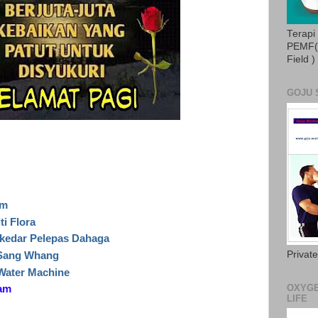
Terapi
PEMF( 
Field )
GOJU 
am
i Flora
ekedar Pelepas Dahaga
Privat
 Sang Whang
 Water Machine
OXYGE
ram
LIFE