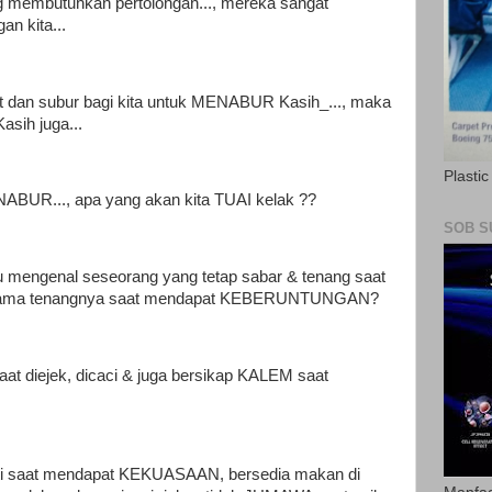
ng membutuhkan pertolongan..., mereka sangat
n kita...
t dan subur bagi kita untuk MENABUR Kasih_..., maka
asih juga...
Plasti
ENABUR..., apa yang akan kita TUAI kelak ??
SOB S
au mengenal seseorang yang tetap sabar & tenang saat
ama tenangnya saat mendapat KEBERUNTUNGAN?
saat diejek, dicaci & juga bersikap KALEM saat
ati saat mendapat KEKUASAAN, bersedia makan di