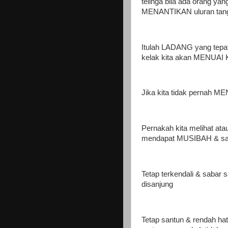
telinga bila ada orang ya
MENANTIKAN uluran tanga
Itulah LADANG yang tepa
kelak kita akan MENUAI K
Jika kita tidak pernah M
Pernakah kita melihat at
mendapat MUSIBAH & s
Tetap terkendali & sabar 
disanjung
Tetap santun & rendah h