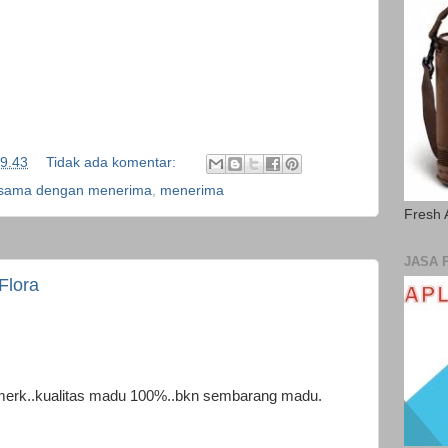
9.43
Tidak ada komentar:
sama dengan menerima
,
menerima
Fresh 
JASA 
Flora
 merk..kualitas madu 100%..bkn sembarang madu.