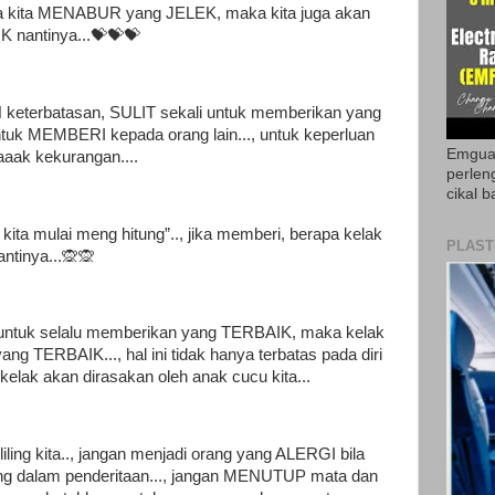
ika kita MENABUR yang JELEK, maka kita juga akan
 nantinya...💝💝💝
eterbatasan, SULIT sekali untuk memberikan yang
tuk MEMBERI kepada orang lain..., untuk keperluan
Emguar
aaak kekurangan....
perlen
cikal b
ta mulai meng hitung”.., jika memberi, berapa kelak
PLAST
ntinya...🙊🙊
tuk selalu memberikan yang TERBAIK, maka kelak
ng TERBAIK..., hal ini tidak hanya terbatas pada diri
a kelak akan dirasakan oleh anak cucu kita...
iling kita.., jangan menjadi orang yang ALERGI bila
ang dalam penderitaan..., jangan MENUTUP mata dan