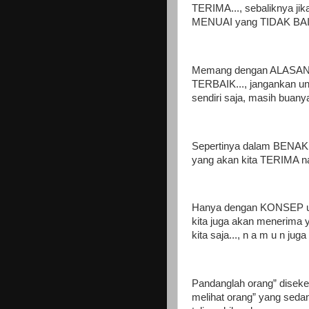
TERIMA..., sebaliknya j
MENUAI yang TIDAK BAIK
Memang dengan ALASAN k
TERBAIK..., jangankan un
sendiri saja, masih buany
Sepertinya dalam BENAK ki
yang akan kita TERIMA na
Hanya dengan KONSEP un
kita juga akan menerima ya
kita saja..., n a m u n jug
Pandanglah orang” disekel
melihat orang” yang sed