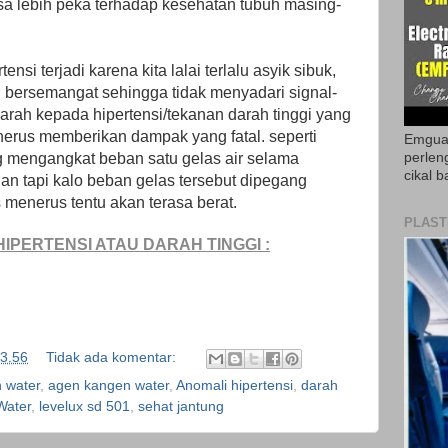
bisa lebih peka terhadap kesehatan tubuh masing-
ensi terjadi karena kita lalai terlalu asyik sibuk,
lu bersemangat sehingga tidak menyadari signal-
arah kepada hipertensi/tekanan darah tinggi yang
nerus memberikan dampak yang fatal. seperti
Emguar
ng mengangkat beban satu gelas air selama
perlen
cikal b
gan tapi kalo beban gelas tersebut dipegang
 menerus tentu akan terasa berat.
PLAST
IPERTENSI ATAU DARAH TINGGI :
3.56
Tidak ada komentar:
 water
,
agen kangen water
,
Anomali hipertensi
,
darah
Water
,
levelux sd 501
,
sehat jantung