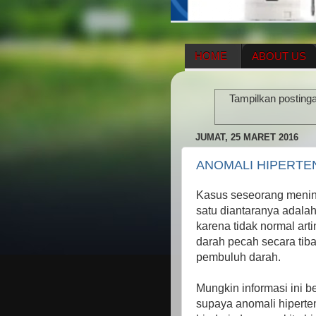
HOME
ABOUT US
HERBAL SUPPLEMENT
Tampilkan posting
ENAGIC COMPENSATIO
JUMAT, 25 MARET 2016
ANOMALI HIPERTE
Kasus seseorang menin
satu diantaranya adalah 
karena tidak normal ar
darah pecah secara tiba
pembuluh darah.
Mungkin informasi ini 
supaya anomali hipertens