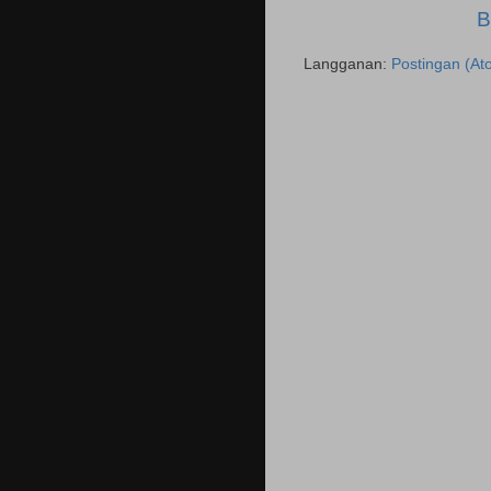
B
Langganan:
Postingan (At