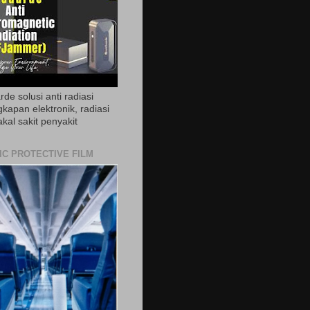
de solusi anti radiasi
gkapan elektronik, radiasi
akal sakit penyakit
IC PROTECTIVE FILM