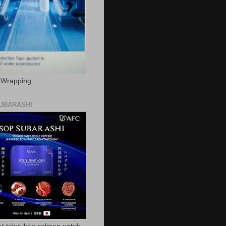
c Wrapping
UBARASHI