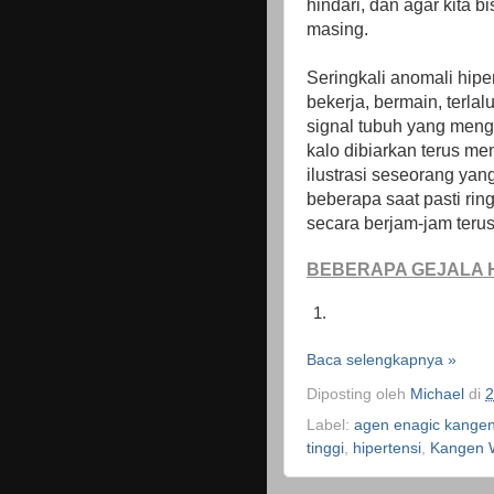
hindari, dan agar kita 
masing.
Seringkali anomali hipert
bekerja, bermain, terla
signal tubuh yang meng
kalo dibiarkan terus me
ilustrasi seseorang ya
beberapa saat pasti rin
secara berjam-jam terus
BEBERAPA GEJALA H
Baca selengkapnya »
Diposting oleh
Michael
di
2
Label:
agen enagic kangen
tinggi
,
hipertensi
,
Kangen 