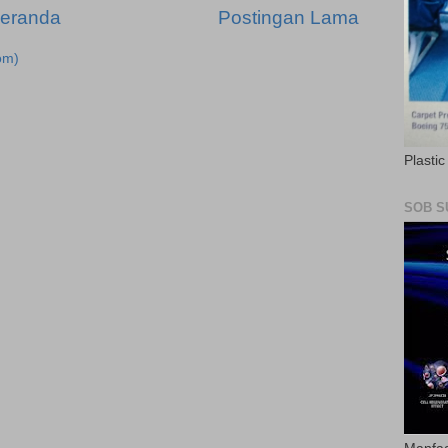
eranda
Postingan Lama
om)
Plasti
SOB S