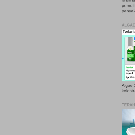
Manfaa
pemul
penyak
ALGAE
Algae S
kolestr
TERAH