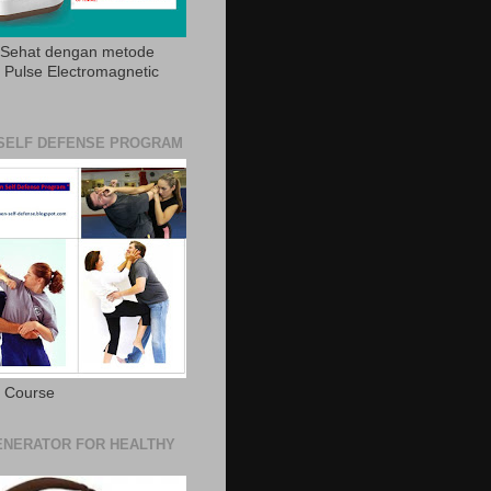
 Sehat dengan metode
Pulse Electromagnetic
SELF DEFENSE PROGRAM
e Course
NERATOR FOR HEALTHY