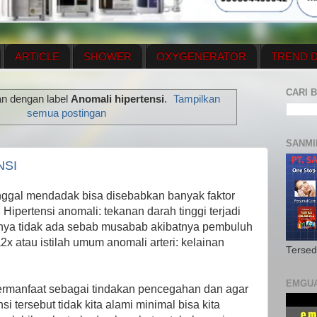
ARTICLE
SHOWER
OXYGENERATOR
TREND D
NEWS UPDATE
CONTACT US
PRICE LIST
OX
CARI B
an dengan label
Anomali hipertensi
.
Tampilkan
N PLAN
MENUS
semua postingan
SANMI
NSI
ggal mendadak bisa disebabkan banyak faktor
Hipertensi anomali: tekanan darah tinggi terjadi
tinya tidak ada sebab musabab akibatnya pembuluh
2x atau istilah umum anomali arteri: kelainan
Tersed
EMGU
bermanfaat sebagai tindakan pencegahan dan agar
i tersebut tidak kita alami minimal bisa kita