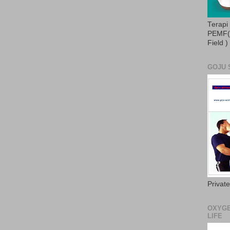
Terapi
PEMF( 
Field )
GOJU 
Privat
OXYGE
LIFE