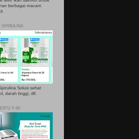
t telur ikan salmon untuk
ihan berbagai macam
it
 SPIRULINA
pirulina Solusi sehat
ol, darah tinggi, dll.
ERTZ P-90