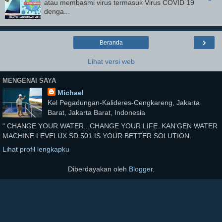
atau membasmi virus termasuk Virus COVID 19
denga...
›
Beranda
Lihat versi web
MENGENAI SAYA
Michael
Kel Pegadungan-Kalideres-Cengkareng, Jakarta
Barat, Jakarta Barat, Indonesia
" CHANGE YOUR WATER...CHANGE YOUR LIFE..KAN'GEN WATER
MACHINE LEVELUX SD 501 IS YOUR BETTER SOLUTION.
Lihat profil lengkapku
Diberdayakan oleh
Blogger
.