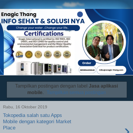
Tampilkan postingan dengan label
Jasa aplikasi
mobile
.
Tampilkan semua postingan
Rabu, 16 Oktober 2019
Tokopedia salah satu Apps
Mobile dengan kategori Market
›
Place