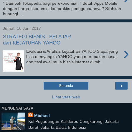
" Dampak Tokepedia bagi perekonomian " Butuh Apps Mobile
dengan harga ekonomis dan praktis penggunaannya? Silahkan
hubungi ...
Jumat, 16 Juni 2017
STRATEGI BISNIS : BELAJAR
dari KEJATUHAN YAHOO
›
Evaluasi & Analisis kejatuhan YAHOO Siapa yang
bisa menyangka YAHOO yang merupakan pusat
gravitasi awal mula bisnis internet di tah...
›
Beranda
Lihat versi web
MENGENAI SAYA
Michael
Kel Pegadungan-Kalideres-Cengkareng, Jakarta
Barat, Jakarta Barat, Indonesia