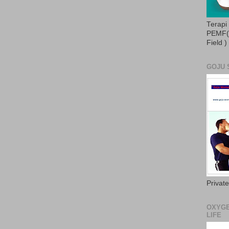
Terapi
PEMF( 
Field )
GOJU 
Privat
OXYGE
LIFE