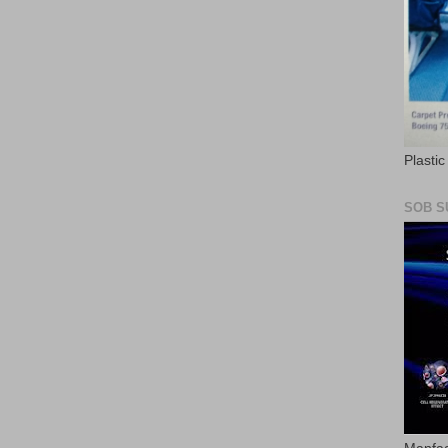
Plasti
SOB S