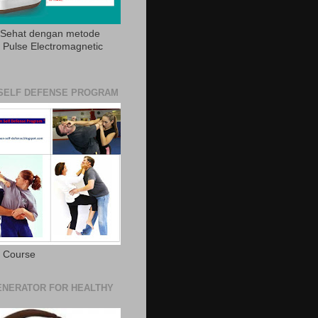
 Sehat dengan metode
Pulse Electromagnetic
SELF DEFENSE PROGRAM
e Course
NERATOR FOR HEALTHY