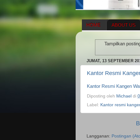
HOME
ABOUT US
HERBAL SUPPLEMENT
Tampilkan postin
ENAGIC COMPENSATIO
JUMAT, 13 SEPTEMBER 20
Kantor Resmi Kange
Kantor Resmi Kangen Wa
Diposting oleh
Michael
di
0
Label:
Kantor resmi kange
B
Langganan:
Postingan (At