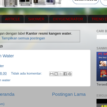
ARTICLE
SHOWER
OXYGENERATOR
TREND D
NEWS UPDATE
CONTACT US
PRICE LIST
OX
CARI B
gan dengan label
Kantor resmi kangen water
.
N PLAN
MENUS
Tampilkan semua postingan
19
SANMI
n Water
ter
8.00
Tidak ada komentar:
n water
Tersed
eranda
Postingan Lama
EMGU
om)