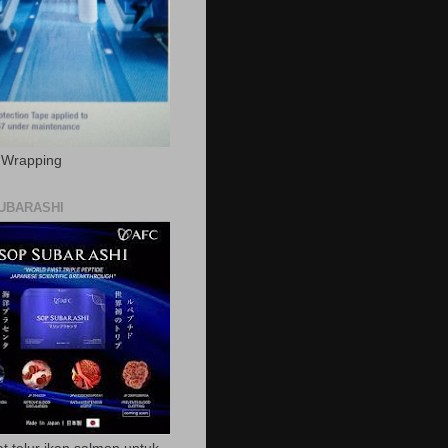
c Wrapping
UBARASHI