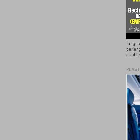
Emguar
perlen
cikal b
PLAST