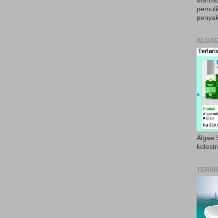
Manfaa
pemul
penyak
ALGAE
Algae S
kolestr
TERAH