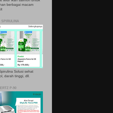
t telur ikan salmon untuk
ihan berbagai macam
it
 SPIRULINA
pirulina Solusi sehat
ol, darah tinggi, dll.
ERTZ P-90