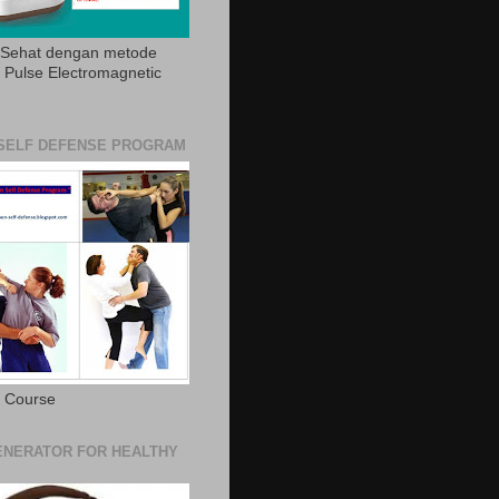
 Sehat dengan metode
Pulse Electromagnetic
SELF DEFENSE PROGRAM
e Course
NERATOR FOR HEALTHY