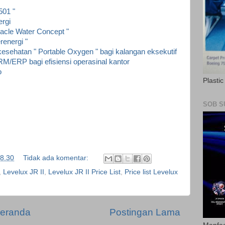
 501 "
ergi
acle Water Concept "
erenergi "
esehatan " Portable Oxygen " bagi kalangan eksekutif
/ERP bagi efisiensi operasinal kantor
o
Plasti
SOB S
8.30
Tidak ada komentar:
,
Levelux JR II
,
Levelux JR II Price List
,
Price list Levelux
eranda
Postingan Lama