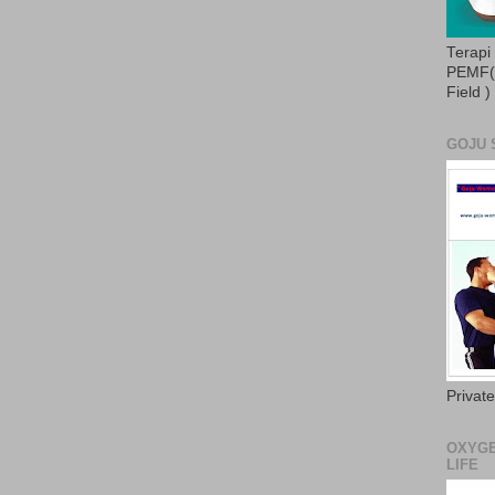
Terapi
PEMF( 
Field )
GOJU 
Privat
OXYGE
LIFE