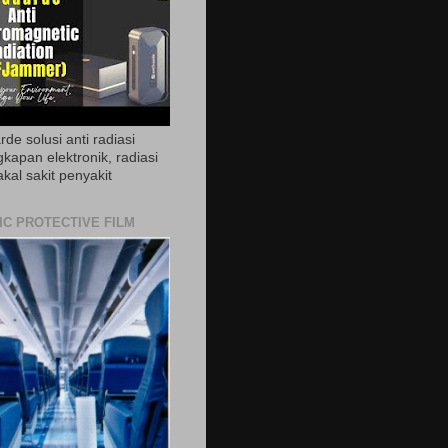
de solusi anti radiasi
gkapan elektronik, radiasi
akal sakit penyakit
IC PROTECTIVE FILM