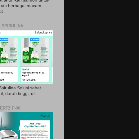
t telur ikan salmon untuk
ihan berbagai macam
it
 SPIRULINA
pirulina Solusi sehat
ol, darah tinggi, dll.
ERTZ P-90