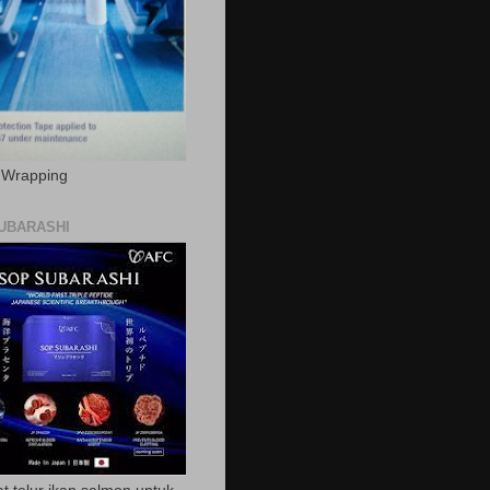
c Wrapping
UBARASHI