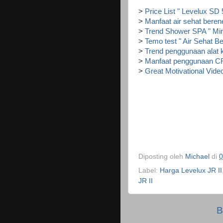
>
Price List " Levelux SD
>
Manfaat air sehat beren
>
Trend Shower SPA " Mir
>
Temo test " Air Sehat B
>
Trend penggunaan alat k
>
Manfaat penggunaan CRM
>
Great Motivational Vide
Diposting oleh
Michael
di
0
Label:
Harga Levelux JR II
JR II
B