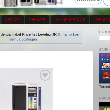
ARTICLE
SHOWER
OXYGENERATOR
TREND D
NEWS UPDATE
CONTACT US
PRICE LIST
OX
CARI B
 dengan label
Price list Levelux JR II
.
Tampilkan
N PLAN
MENUS
semua postingan
SANMI
Tersed
EMGU