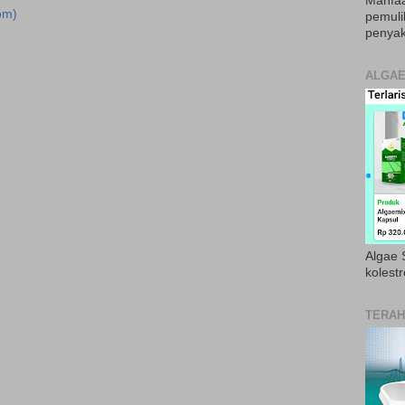
Manfaa
om)
pemul
penyak
ALGAE
Algae S
kolestr
TERAH