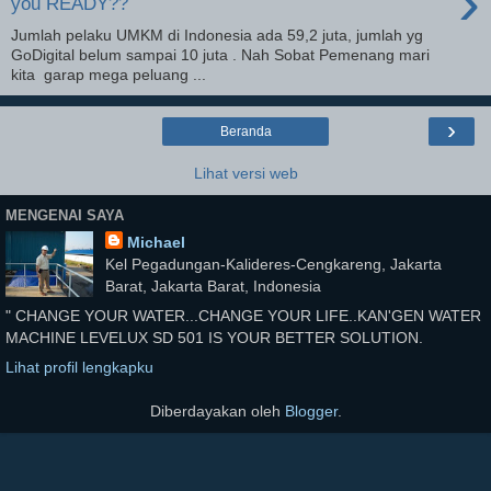
›
you READY??
Jumlah pelaku UMKM di Indonesia ada 59,2 juta, jumlah yg
GoDigital belum sampai 10 juta . Nah Sobat Pemenang mari
kita garap mega peluang ...
›
Beranda
Lihat versi web
MENGENAI SAYA
Michael
Kel Pegadungan-Kalideres-Cengkareng, Jakarta
Barat, Jakarta Barat, Indonesia
" CHANGE YOUR WATER...CHANGE YOUR LIFE..KAN'GEN WATER
MACHINE LEVELUX SD 501 IS YOUR BETTER SOLUTION.
Lihat profil lengkapku
Diberdayakan oleh
Blogger
.