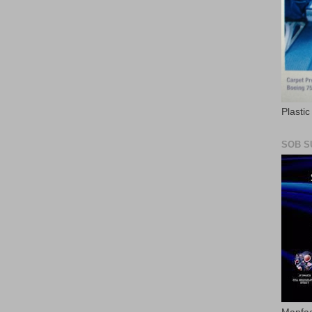
Plasti
SOB S