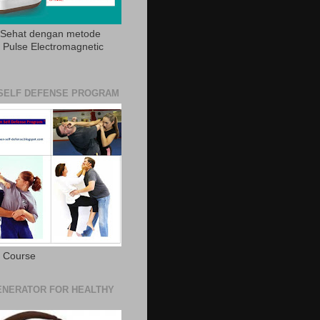
 Sehat dengan metode
Pulse Electromagnetic
SELF DEFENSE PROGRAM
e Course
NERATOR FOR HEALTHY