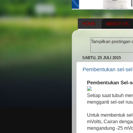
HOME
ABOUT US
HERBAL SUPPLEMENT
Tampilkan postingan 
ENAGIC COMPENSATIO
SABTU, 25 JULI 2015
Pembentukan sel-sel
Pembentukan Sel-s
Setiap saat tubuh men
mengganti sel-sel ru
Untuk membentuk sel-
mVolts, Cairan deng
mengandung -25 mVol