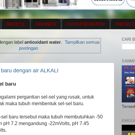
ARTICLE
SHOWER
OXYGENERATOR
TREND D
NEWS UPDATE
CONTACT US
PRICE LIST
OX
CARI B
dengan label
antioxidant water
.
Tampilkan semua
N PLAN
MENUS
postingan
SANMI
 baru dengan air ALKALI
el baru
galami pergantian sel-sel yang rusak, untuk
sak maka tubuh membentuk sel-sel baru.
Tersed
sel baru tersebut maka tubuh membutuhkan -50
EMGU
an pH 7.2 mengandung -22mVolts, pH 7.45
ts.