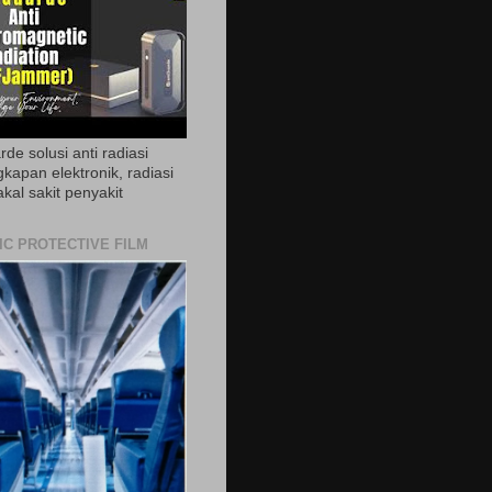
de solusi anti radiasi
gkapan elektronik, radiasi
akal sakit penyakit
IC PROTECTIVE FILM