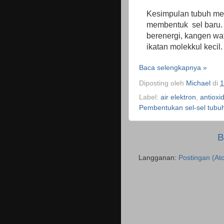
Kesimpulan tubuh me
membentuk sel baru. 
berenergi, kangen wa
ikatan molekkul kecil.
Baca selengkapnya »
Diposting oleh
Michael
di
1
Label:
air elektron
,
antioxi
Pembentukan sel-sel tubu
B
Langganan:
Postingan (At