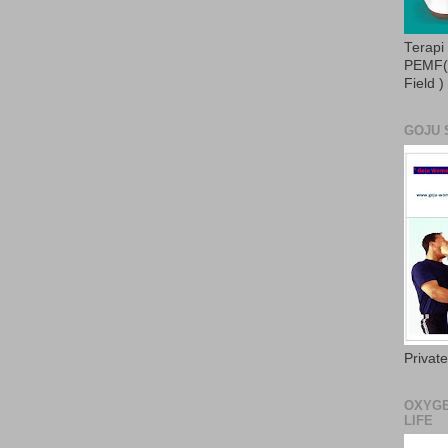
Terapi
PEMF( 
Field )
GOJU 
Privat
OXYGE
LIFE