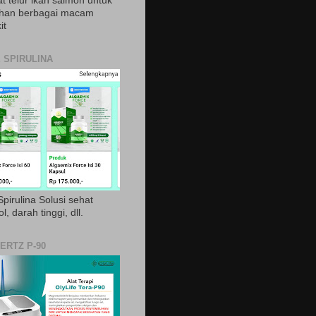
t telur ikan salmon untuk
ihan berbagai macam
it
 SPIRULINA
pirulina Solusi sehat
ol, darah tinggi, dll.
ERTZ P-90