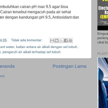
mbutuhkan cairan pH max 9.5 agar bisa
Cairan tersebut mengacuh pada air sehat
ter dengan kandungan pH 9.5, Antioxidant dan
Emguar
perlen
4.05
Tidak ada komentar:
cikal b
dant water
,
kaitan antara air alkali dengan sel tubuh
,
h
,
pengaruh air alkali terhadap sel tubuh
PLAST
eranda
Postingan Lama
om)