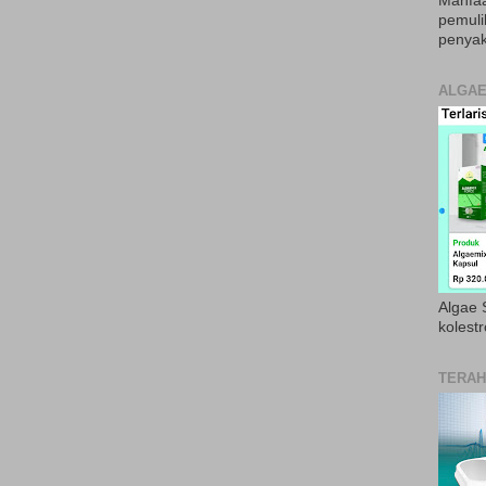
Manfaa
pemul
penyak
ALGAE
Algae S
kolestr
TERAH