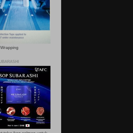
c Wrapping
UBARASHI