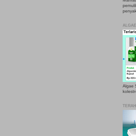
Manfaa
pemul
penyak
ALGAE
Algae S
kolestr
TERAH