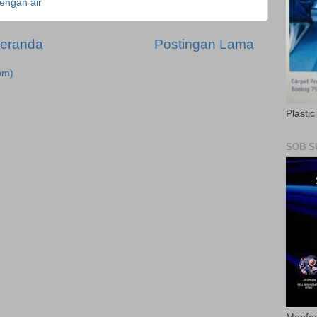
engan air
eranda
Postingan Lama
om)
Plasti
SOB S