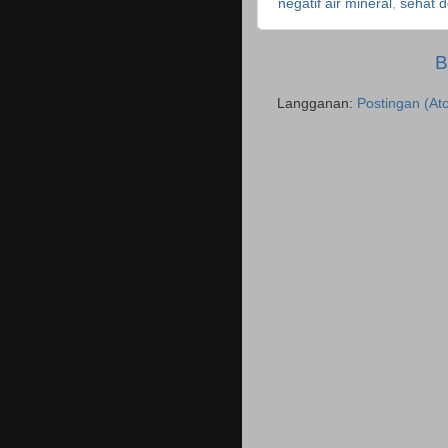
negatif air mineral
,
sehat d
B
Langganan:
Postingan (At