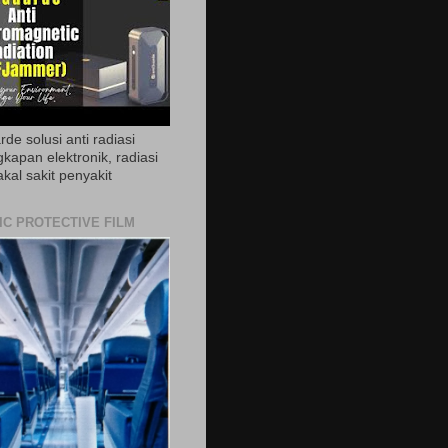
de solusi anti radiasi
gkapan elektronik, radiasi
akal sakit penyakit
IC PROTECTIVE FILM