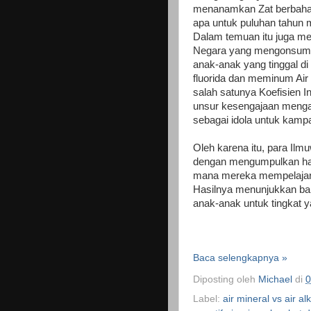
menanamkan Zat berbahaya
apa untuk puluhan tahun
Dalam temuan itu juga me
Negara yang mengonsumsi
anak-anak yang tinggal di
fluorida dan meminum Air
salah satunya Koefisien I
unsur kesengajaan meng
sebagai idola untuk kamp
Oleh
karena itu, para Ilm
dengan mengumpulkan hasi
mana mereka mempelajari 
Hasilnya menunjukkan ba
anak-anak untuk tingkat 
Baca selengkapnya »
Diposting oleh
Michael
di
0
Label:
air mineral vs air alk