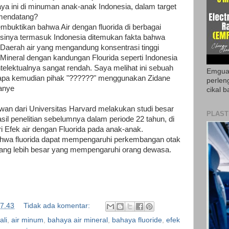
 ini di minuman anak-anak Indonesia, dalam target
 mendatang?
mbuktikan bahwa Air dengan fluorida di berbagai
nya termasuk Indonesia ditemukan fakta bahwa
 Daerah air yang mengandung konsentrasi tinggi
 Mineral dengan kandungan Flourida seperti Indonesia
ntelektualnya sangat rendah. Saya melihat ini sebuah
Emguar
apa kemudian pihak "??????" menggunakan Zidane
perlen
anye
cikal b
uwan dari Universitas Harvard melakukan studi besar
PLAST
l penelitian sebelumnya dalam periode 22 tahun, di
Efek air dengan Fluorida pada anak-anak.
hwa fluorida dapat mempengaruhi perkembangan otak
yang lebih besar yang mempengaruhi orang dewasa.
7.43
Tidak ada komentar:
ali
,
air minum
,
bahaya air mineral
,
bahaya fluoride
,
efek