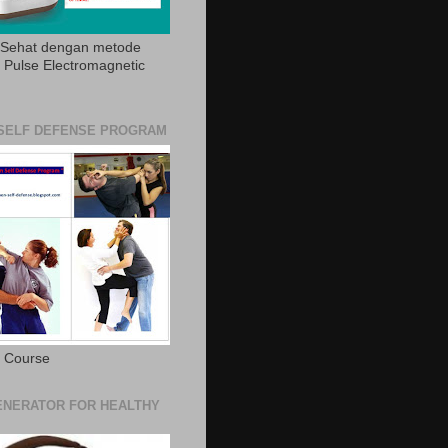
 Sehat dengan metode
Pulse Electromagnetic
SELF DEFENSE PROGRAM
e Course
NERATOR FOR HEALTHY