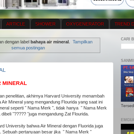
ARTICLE
SHOWER
OXYGENERATOR
TREND D
NEWS UPDATE
CONTACT US
PRICE LIST
OX
CARI B
an dengan label
bahaya air mineral
.
Tampilkan
N PLAN
MENUS
semua postingan
SANMI
AL
R MINERAL
an penelitian, akhirnya Harvard University menambah
Air Mineral yang mengandung Flourida yang saat ini
Tersed
ineral seperti " Nama Merk ", tidak hanya " Nama Merk
 dibeli "????? "juga mengandung Zat Flourida.
EMGU
ard University bahwa Air Mineral dengan Fluorida juga
. Sebuah pertanyaan besar jika " Nama Merk "