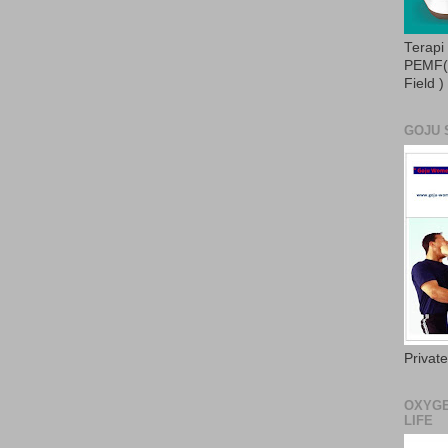
Terapi
PEMF( 
Field )
GOJU 
Privat
OXYGE
LIFE