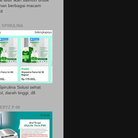
t telur ikan salmon untuk
ihan berbagai macam
it
 SPIRULINA
pirulina Solusi sehat
ol, darah tinggi, dll.
ERTZ P-90