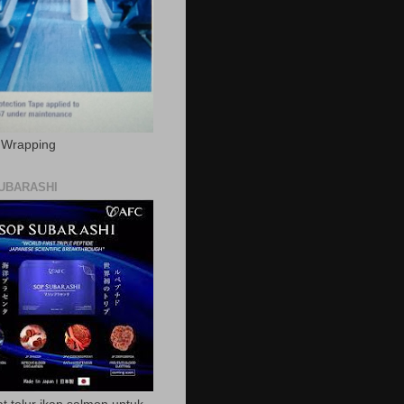
c Wrapping
UBARASHI