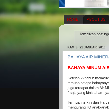
HOME
ABOUT US
HERBAL SUPPLEMENT
Tampilkan posting
ENAGIC COMPENSATIO
KAMIS, 21 JANUARI 2016
BAHAYA AIR MINER
BAHAYA MINUM AI
Setelah 22 tahun melakuk
temuan betapa bahayanya 
juga terdapat dalam Air M
" saja yang kini sahamnya
Termuan terkini dari Harv
mengurangi IQ anak-anak