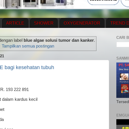
ARTICLE
SHOWER
OXYGENERATOR
TREND D
NEWS UPDATE
CONTACT US
PRICE LIST
OX
CARI B
dengan label
blue algae solusi tumor dan kanker
.
N PLAN
MENUS
Tampilkan semua postingan
21
SANMI
 bagi kesehatan tubuh
 193 222 891
lam kardus kecil
Tersed
et
EMGU
da