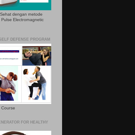
 Sehat dengan metode
Pulse Electromagnetic
SELF DEFENSE PROGRAM
e Course
NERATOR FOR HEALTHY