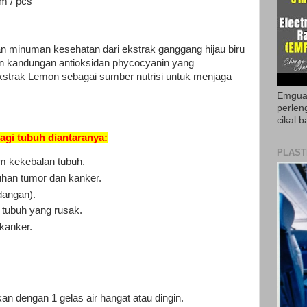
/ pcs
 minuman kesehatan dari ekstrak ganggang hijau biru
n kandungan antioksidan phycocyanin yang
strak Lemon sebagai sumber nutrisi untuk menjaga
Emguar
perlen
cikal b
gi tubuh diantaranya:
PLAST
m kekebalan tubuh.
han tumor dan kanker.
dangan).
 tubuh yang rusak.
kanker.
an dengan 1 gelas air hangat atau dingin.