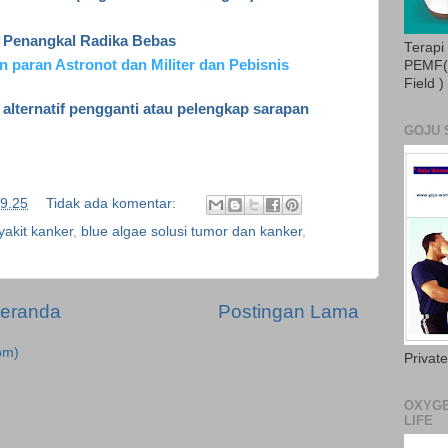
a Penangkal Radika Bebas
Terapi
 paran Astronot dan Militer dan Pebisnis
PEMF( 
Field )
 alternatif pengganti atau pelengkap sarapan
GOJU 
9.25
Tidak ada komentar:
yakit kanker
,
blue algae solusi tumor dan kanker
,
eranda
Postingan Lama
om)
Privat
OXYGE
LIFE