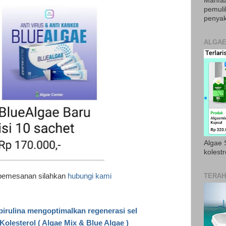
Manfaa
pemul
penyak
ALGAE
Algae S
kolestr
 pemesanan silahkan
hubungi kami
TERAH
pirulina mengoptimalkan regenerasi sel
olesterol ( Algae Mix & Blue Algae )