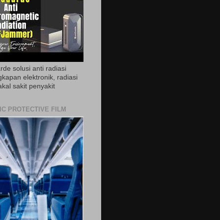
de solusi anti radiasi
gkapan elektronik, radiasi
akal sakit penyakit
IC PROTECTIVE FILM