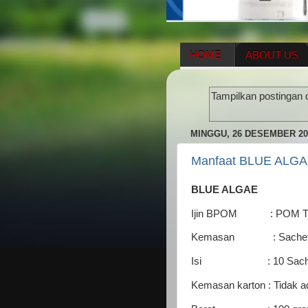
HOME
ABOUT US
HERBAL SUPPLEMENT
Tampilkan postingan 
ENAGIC COMPENSATIO
MINGGU, 26 DESEMBER 20
Manfaat BLUE ALGAE
BLUE ALGAE
Ijin BPOM : POM TR.
Kemasan : Sachet da
Isi : 10 Sach
Kemasan karton : Tidak a