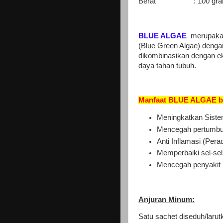
Berat : 100 gram 
BLUE ALGAE
merupakan
(Blue Green Algae) denga
dikombinasikan dengan ek
daya tahan tubuh.
Manfaat BLUE ALGAE ba
Meningkatkan Siste
Mencegah pertumbu
Anti Inflamasi (Pera
Memperbaiki sel-sel
Mencegah penyakit 
Anjuran Minum:
Satu sachet diseduh/larutk