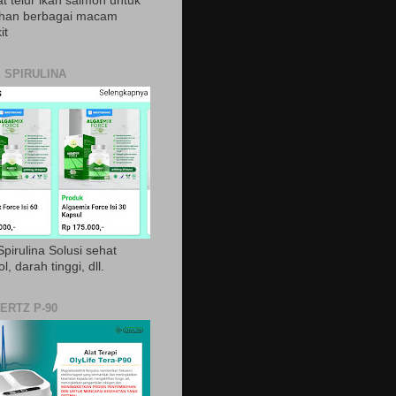
t telur ikan salmon untuk
ihan berbagai macam
it
 SPIRULINA
pirulina Solusi sehat
ol, darah tinggi, dll.
ERTZ P-90