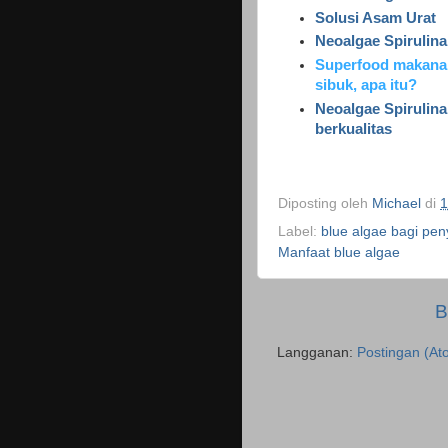
Solusi Asam Urat
Neoalgae Spirulin
Superfood makanan
sibuk, apa itu?
Neoalgae Spirulina
berkualitas
Diposting oleh
Michael
di
1
Label:
blue algae bagi pen
Manfaat blue algae
B
Langganan:
Postingan (At