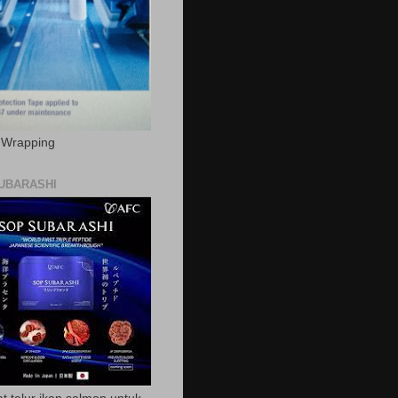
c Wrapping
UBARASHI