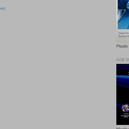
om)
Plasti
SOB S