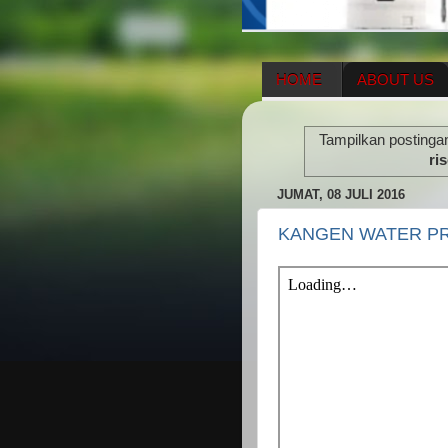
HOME
ABOUT US
HERBAL SUPPLEMENT
Tampilkan postinga
ENAGIC COMPENSATIO
ris
JUMAT, 08 JULI 2016
KANGEN WATER P