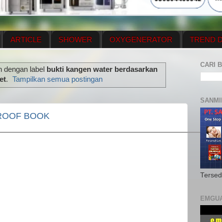
ARTICLE
SHOWER
OXYGENERATOR
TREND D
NEWS UPDATE
CONTACT US
PRICE LIST
OX
CARI B
n dengan label
bukti kangen water berdasarkan
N PLAN
MENUS
et
.
Tampilkan semua postingan
SANMI
ROOF BOOK
Tersed
EMGU