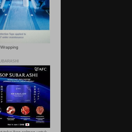
c Wrapping
UBARASHI