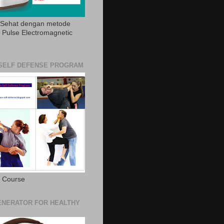
 Sehat dengan metode
Pulse Electromagnetic
SELF DEFENSE PROGRAM
e Course
NERATOR FOR HEALTHY