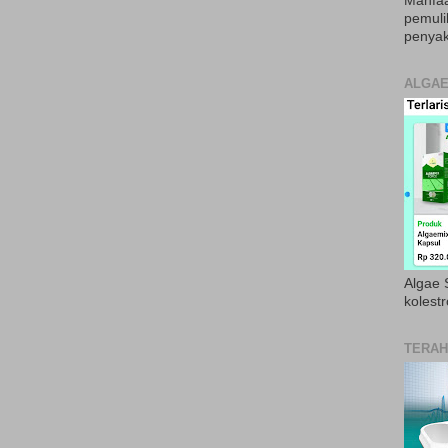
Manfaa
pemul
penyak
ALGAE
Algae S
kolestr
TERAH