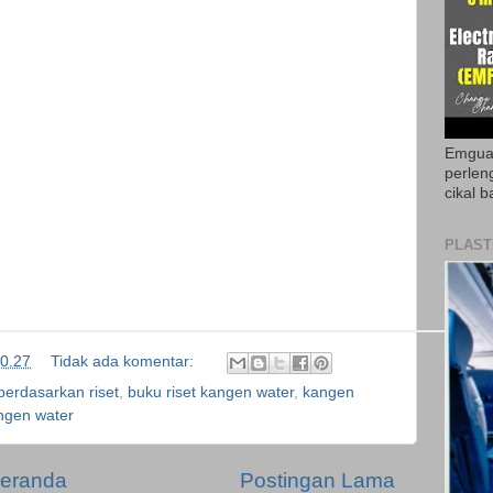
Emguar
perlen
cikal b
PLAST
0.27
Tidak ada komentar:
berdasarkan riset
,
buku riset kangen water
,
kangen
ngen water
eranda
Postingan Lama