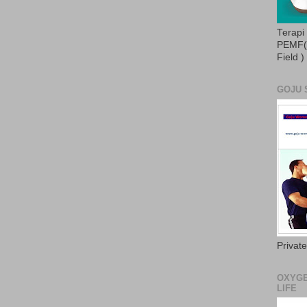
Terapi
PEMF( 
Field )
GOJU 
Privat
OXYGE
LIFE