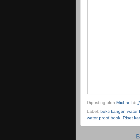
Diposting oleh
Michael
di
2
Label:
bukti kangen water 
water proof book
,
Riset ka
B