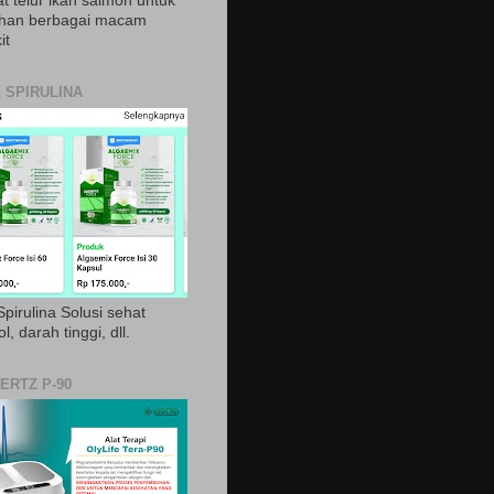
t telur ikan salmon untuk
ihan berbagai macam
it
 SPIRULINA
pirulina Solusi sehat
ol, darah tinggi, dll.
ERTZ P-90