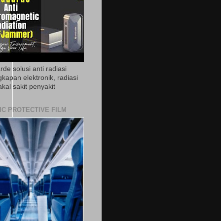
de solusi anti radiasi
gkapan elektronik, radiasi
akal sakit penyakit
IC PROTECTIVE FILM