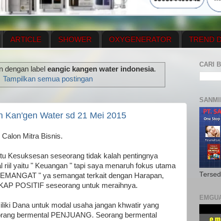
ARTICLE
SHOWER
OXYGENERATOR
TREND D
NEWS UPDATE
CONTACT US
PRICE LIST
OX
CARI B
n dengan label
eangic kangen water indonesia
.
N PLAN
MENUS
Tampilkan semua postingan
SANMI
in Kan'gen Water sd 21 Mei 2015
 Calon Mitra Bisnis.
tu Kesuksesan seseorang tidak kalah pentingnya
 riil yaitu " Keuangan " tapi saya menaruh fokus utama
Tersed
 SEMANGAT " ya semangat terkait dengan Harapan,
SIKAP POSITIF seseorang untuk meraihnya.
EMGU
liki Dana untuk modal usaha jangan khwatir yang
orang bermental PENJUANG. Seorang bermental