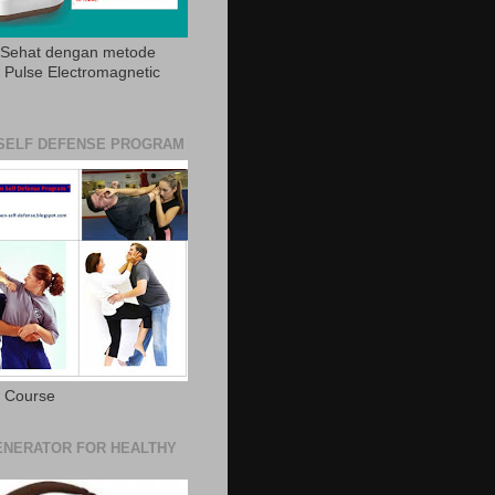
 Sehat dengan metode
Pulse Electromagnetic
SELF DEFENSE PROGRAM
e Course
NERATOR FOR HEALTHY