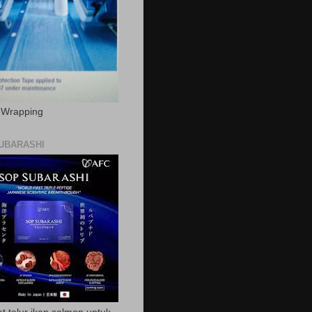
c Wrapping
UBARASHI