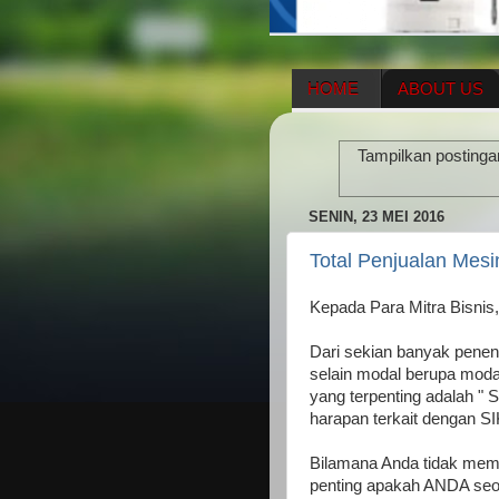
HOME
ABOUT US
HERBAL SUPPLEMENT
Tampilkan postinga
ENAGIC COMPENSATIO
SENIN, 23 MEI 2016
Total Penjualan Mes
Kepada Para Mitra Bisnis,
Dari sekian banyak penen
selain modal berupa modal
yang terpenting adalah "
harapan terkait dengan 
Bilamana Anda tidak memi
penting apakah ANDA se