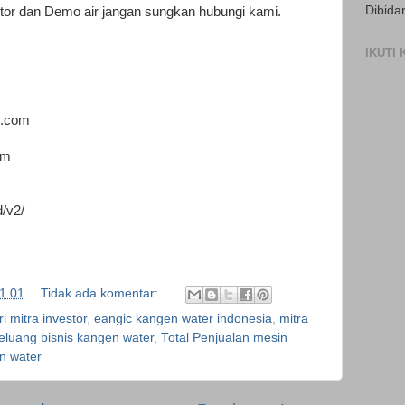
Dibida
utor dan Demo air jangan sungkan hubungi kami.
IKUTI
g.com
om
d/v2/
1.01
Tidak ada komentar:
ri mitra investor
,
eangic kangen water indonesia
,
mitra
eluang bisnis kangen water
,
Total Penjualan mesin
n water