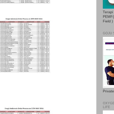
Terapi
PEMF( 
Field )
GOJU 
Privat
OXYGE
LIFE