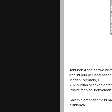
Tahukah Anda bahwa wila
dan ini pun peluang pasa
Medan, Menado, Dll.
Yuk buruan silahkan garap
Positif menjadi kenyataan
Salam Semangat miliki me
bisnisnya...