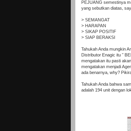
PEJUANG semestinya meleka
yang sebutkan diatas, say
> SEMANGAT
> HARAPAN
> SIKAP POSITIF
> SIAP BERAKSI
Tahukah Anda mungkin An
Distributor Enagic itu " 
mengatakan itu pasti akan
mengatakan menjadi Agent,
ada benarnya, why? Pikir
Tahukah Anda bahwa sampa
adalah 194 unit dengan lo