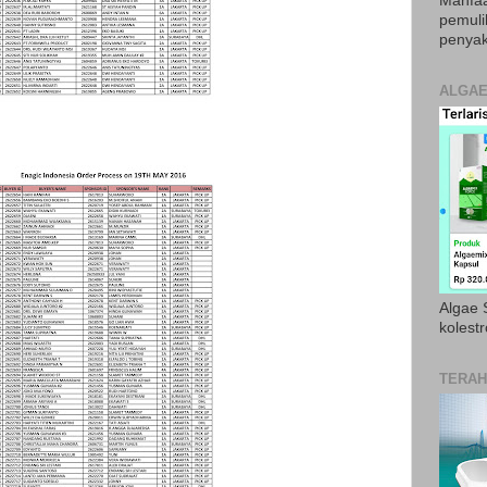
Manfaa
pemul
penyak
ALGAE
Algae S
kolestr
TERAH