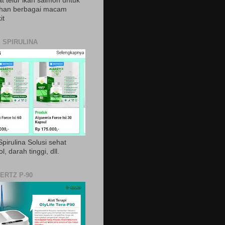
t telur ikan salmon untuk
ihan berbagai macam
it
 SPIRULINA
pirulina Solusi sehat
ol, darah tinggi, dll.
ERTZ P-90