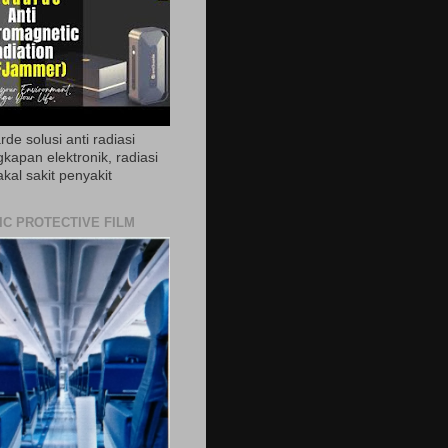
de solusi anti radiasi
gkapan elektronik, radiasi
akal sakit penyakit
IC PROTECTIVE FILM