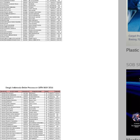
Plasti
SOB S