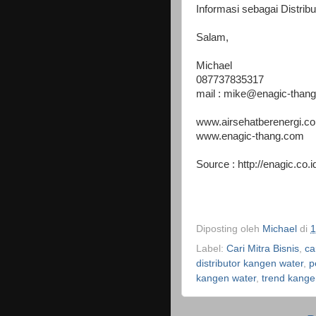
Informasi sebagai Distrib
Salam,
Michael
087737835317
mail : mike@enagic-than
www.airsehatberenergi.c
www.enagic-thang.com
Source : http://enagic.co.i
Diposting oleh
Michael
di
1
Label:
Cari Mitra Bisnis
,
ca
distributor kangen water
,
p
kangen water
,
trend kange