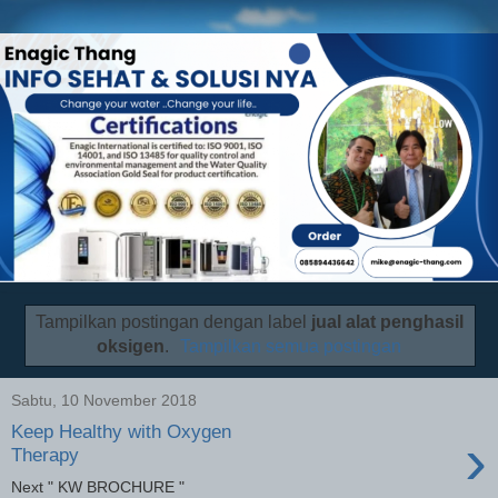
Tampilkan postingan dengan label
jual alat penghasil
oksigen
.
Tampilkan semua postingan
Sabtu, 10 November 2018
Keep Healthy with Oxygen
›
Therapy
Next " KW BROCHURE "