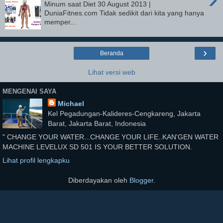
Minum saat Diet 30 August 2013 |
DuniaFitnes.com Tidak sedikit dari kita yang hanya
memper...
›
Beranda
Lihat versi web
MENGENAI SAYA
Michael
Kel Pegadungan-Kalideres-Cengkareng, Jakarta
Barat, Jakarta Barat, Indonesia
" CHANGE YOUR WATER...CHANGE YOUR LIFE..KAN'GEN WATER
MACHINE LEVELUX SD 501 IS YOUR BETTER SOLUTION.
Lihat profil lengkapku
Diberdayakan oleh
Blogger
.