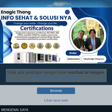
Tidak ada postingan dengan label
manfaat air kangen
.
Tampilkan semua postingan
Beranda
Lihat versi web
MENGENAI SAYA