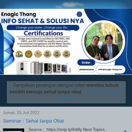
Tampilkan postingan dengan label
meretas tubuh
sendiri menuju sehat tanpa obat
.
Tampilkan semua
postingan
Jumat, 15 Juli 2022
Seminar : Sehat tanpa Obat
Source : https://snip.ly/ihit8y Next Topics :