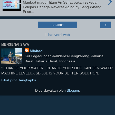
›
Manfaat madu Hitam Air Sehat bukan sekedar
Pelepas Dahaga Reverse Aging by Sang Whang
Price...
›
Beranda
Lihat versi web
MENGENAI SAYA
Michael
Kel Pegadungan-Kalideres-Cengkareng, Jakarta
Barat, Jakarta Barat, Indonesia
" CHANGE YOUR WATER...CHANGE YOUR LIFE..KAN'GEN WATER
MACHINE LEVELUX SD 501 IS YOUR BETTER SOLUTION.
Lihat profil lengkapku
Diberdayakan oleh
Blogger
.