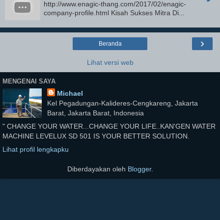
http://www.enagic-thang.com/2017/02/enagic-
company-profile.html Kisah Sukses Mitra Di...
›
Beranda
Lihat versi web
MENGENAI SAYA
Michael
Kel Pegadungan-Kalideres-Cengkareng, Jakarta
Barat, Jakarta Barat, Indonesia
" CHANGE YOUR WATER...CHANGE YOUR LIFE..KAN'GEN WATER
MACHINE LEVELUX SD 501 IS YOUR BETTER SOLUTION.
Lihat profil lengkapku
Diberdayakan oleh
Blogger
.