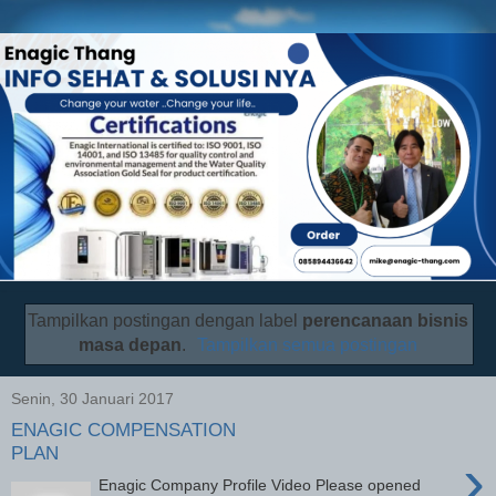
Tampilkan postingan dengan label
perencanaan bisnis
masa depan
.
Tampilkan semua postingan
Senin, 30 Januari 2017
ENAGIC COMPENSATION
PLAN
›
Enagic Company Profile Video Please opened