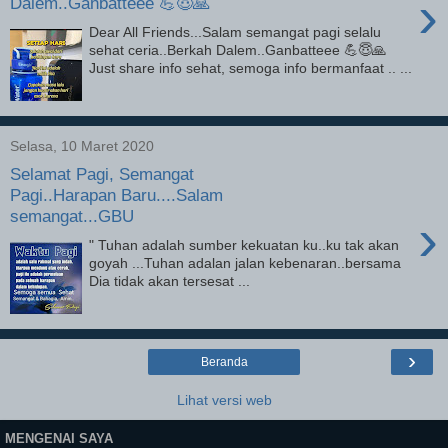
›
Dalem..Ganbatteee 💪😇🙏
Dear All Friends...Salam semangat pagi selalu
sehat ceria..Berkah Dalem..Ganbatteee 💪😇🙏
Just share info sehat, semoga info bermanfaat .. ...
Selasa, 10 Maret 2020
Selamat Pagi, Semangat
Pagi..Harapan Baru....Salam
semangat...GBU
›
" Tuhan adalah sumber kekuatan ku..ku tak akan
goyah ...Tuhan adalan jalan kebenaran..bersama
Dia tidak akan tersesat ...
›
Beranda
Lihat versi web
MENGENAI SAYA