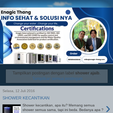
Tampilkan postingan dengan label
shower ajaib
.
Tampilkan semua postingan
Selasa, 12 Juli 2016
SHOWER KECANTIKAN
›
Shower kecantikan, apa itu? Memang semua
shower semua sama, tapi ini beda. Bedanya apa ?