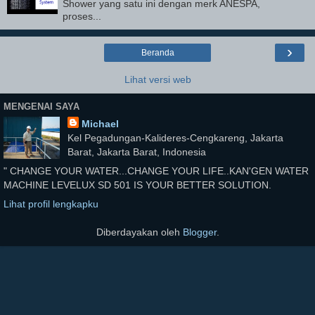
Shower yang satu ini dengan merk ANESPA,
proses...
›
Beranda
Lihat versi web
MENGENAI SAYA
Michael
Kel Pegadungan-Kalideres-Cengkareng, Jakarta
Barat, Jakarta Barat, Indonesia
" CHANGE YOUR WATER...CHANGE YOUR LIFE..KAN'GEN WATER
MACHINE LEVELUX SD 501 IS YOUR BETTER SOLUTION.
Lihat profil lengkapku
Diberdayakan oleh
Blogger
.