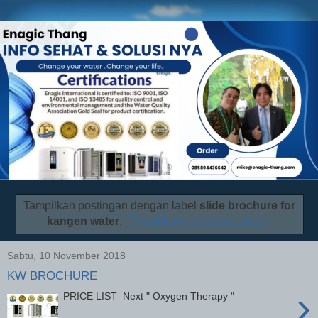
Tampilkan postingan dengan label
slide brochure for
kangen water
.
Tampilkan semua postingan
Sabtu, 10 November 2018
KW BROCHURE
›
PRICE LIST Next " Oxygen Therapy "