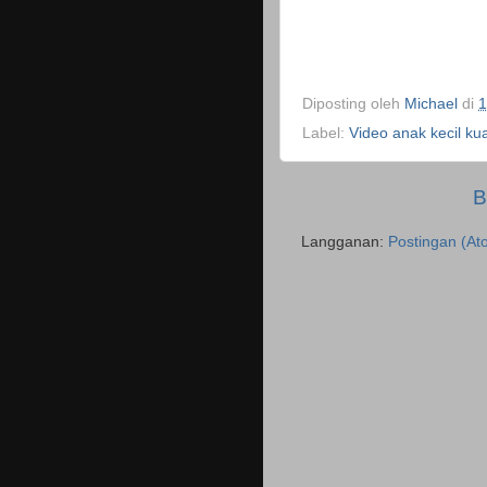
Diposting oleh
Michael
di
1
Label:
Video anak kecil ku
B
Langganan:
Postingan (At