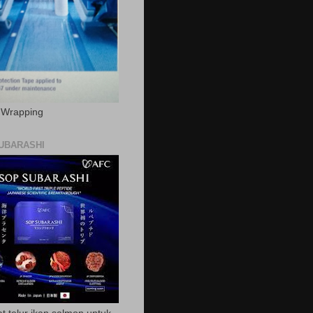
c Wrapping
UBARASHI