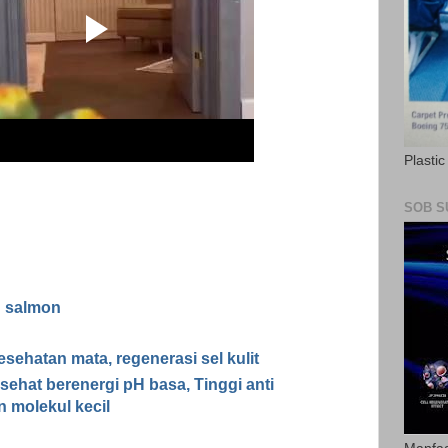
Plasti
SOB S
n salmon
sehatan mata, regenerasi sel kulit
sehat berenergi pH basa, Tinggi anti
n molekul kecil