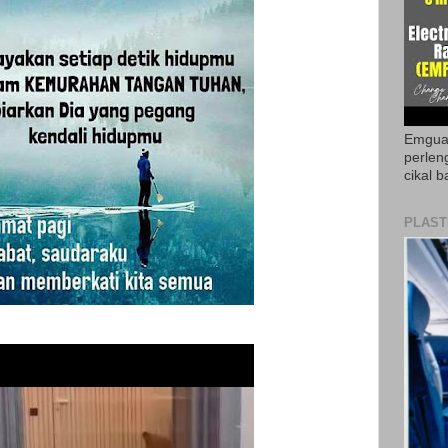
Emguar
perlen
cikal b
PLAST