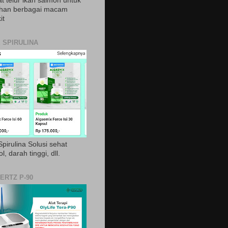
t telur ikan salmon untuk
ihan berbagai macam
it
 SPIRULINA
pirulina Solusi sehat
ol, darah tinggi, dll.
ERTZ P-90