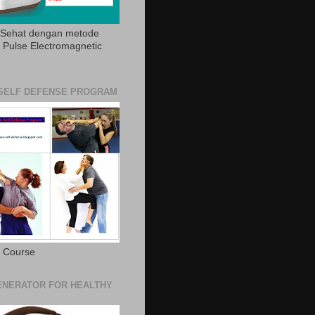
 Sehat dengan metode
Pulse Electromagnetic
SELF DEFENSE PROGRAM
e Course
NERATOR FOR HEALTHY