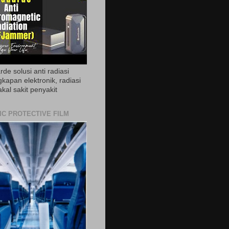
de solusi anti radiasi
gkapan elektronik, radiasi
akal sakit penyakit
IC PROTECTIVE FILM