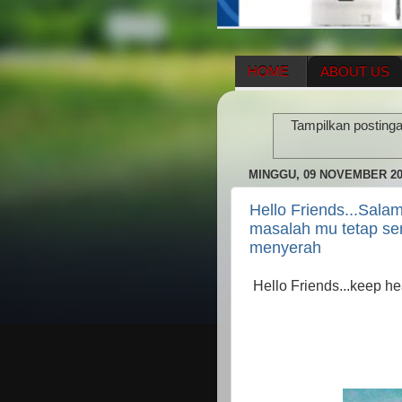
HOME
ABOUT US
HERBAL SUPPLEMENT
Tampilkan posting
ENAGIC COMPENSATIO
MINGGU, 09 NOVEMBER 20
Hello Friends...Sala
masalah mu tetap se
menyerah
Hello Friends...keep h