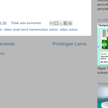
Manfaa
pemul
penyak
ALGAE
1.56
Tidak ada komentar:
at
,
video anak kecil menemukan solusi
,
video solusi
eranda
Postingan Lama
om)
Algae S
kolestr
TERAH