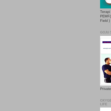
Terapi
PEMF( 
Field )
GOJU 
Privat
OXYGE
LIFE