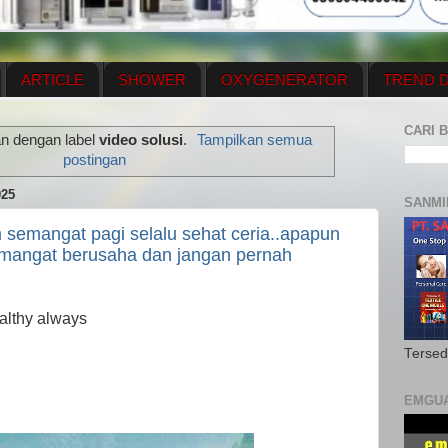
ARTICLE
SHOWER
OXYGENERATOR
TREND D
NEWS UPDATE
CONTACT US
PRICE LIST
OX
CARI B
an dengan label
video solusi
.
Tampilkan semua
N PLAN
MENUS
postingan
25
SANMI
m semangat pagi selalu sehat ceria..apapun
mangat berusaha dan jangan pernah
ealthy always
Tersed
EMGU