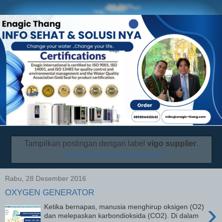
Tampilkan postingan dengan label
vigo supplier
.
Tampilkan semua postingan
Rabu, 28 Desember 2016
OXYGEN GENERATOR
›
Ketika bernapas, manusia menghirup oksigen (O2)
dan melepaskan karbondioksida (CO2). Di dalam