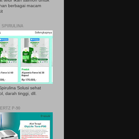
t telur ikan salmon untuk
ihan berbagai macam
it
 SPIRULINA
pirulina Solusi sehat
ol, darah tinggi, dll.
ERTZ P-90