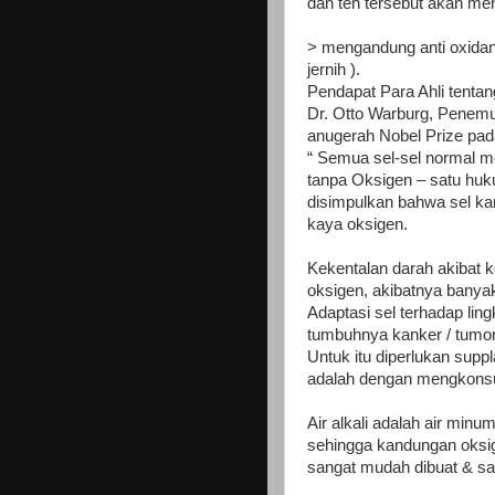
dan teh tersebut akan me
> mengandung anti oxidant
jernih ).
Pendapat Para Ahli tentan
Dr. Otto Warburg, Penem
anugerah Nobel Prize pa
“ Semua sel-sel normal me
tanpa Oksigen – satu huku
disimpulkan bahwa sel ka
kaya oksigen.
Kekentalan darah akibat
oksigen, akibatnya banya
Adaptasi sel terhadap li
tumbuhnya kanker / tumor 
Untuk itu diperlukan sup
adalah dengan mengkonsum
Air alkali adalah air min
sehingga kandungan oksige
sangat mudah dibuat & san