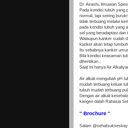
Dr. Airashi, Ilmuwan Spes
Pada kondisi tubuh yang 
normal, tapi seiring buru
tidak terbuang melalui k
pada kondisi tubuh yang a
sel yang beradaptasi dan 
Walaupun kanker sudah dio
kanker akan tetap tumbuh
Itu sebabnya kanker umum
Bila kondisi keasaman tub
dihentikan ,
Saat ini hanya Air Alka
Air alkali mengubah pH t
mudah terbuang keluar tu
tubuh mudah terbuang pula
Dengan air alkali kesehatan
kangen dalah Rahasia Se
" Brochure "
Salam @sehatsukseskay