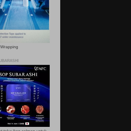
c Wrapping
UBARASHI