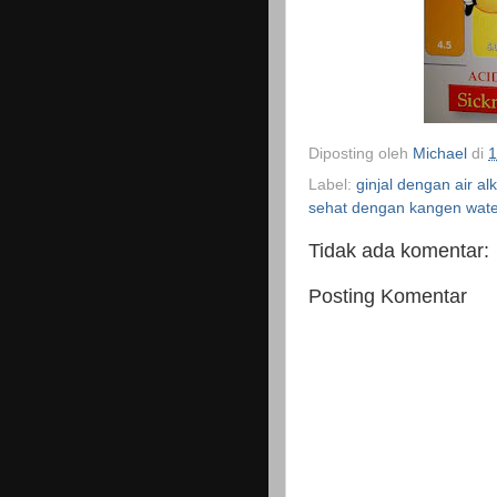
Diposting oleh
Michael
di
1
Label:
ginjal dengan air alk
sehat dengan kangen wate
Tidak ada komentar:
Posting Komentar