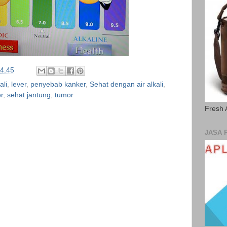
4.45
ali
,
lever
,
penyebab kanker
,
Sehat dengan air alkali
,
r
,
sehat jantung
,
tumor
Fresh 
JASA 