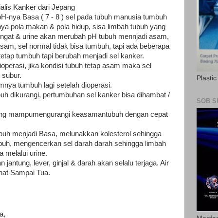
ialis Kanker dari Jepang
pH-nya Basa ( 7 - 8 ) sel pada tubuh manusia tumbuh
knya pola makan & pola hidup, sisa limbah tubuh yang
eringat & urine akan merubah pH tubuh mennjadi asam,
sam, sel normal tidak bisa tumbuh, tapi ada beberapa
tetap tumbuh tapi berubah menjadi sel kanker.
perasi, jika kondisi tubuh tetap asam maka sel
 subur.
Plasti
nya tumbuh lagi setelah dioperasi.
uh dikurangi, pertumbuhan sel kanker bisa dihambat /
SOB S
liyang mampumengurangi keasamantubuh dengan cepat
ubuh menjadi Basa, melunakkan kolesterol sehingga
buh, mengencerkan sel darah darah sehingga limbah
 melalui urine.
 jantung, lever, ginjal & darah akan selalu terjaga. Air
hat Sampai Tua.
a,