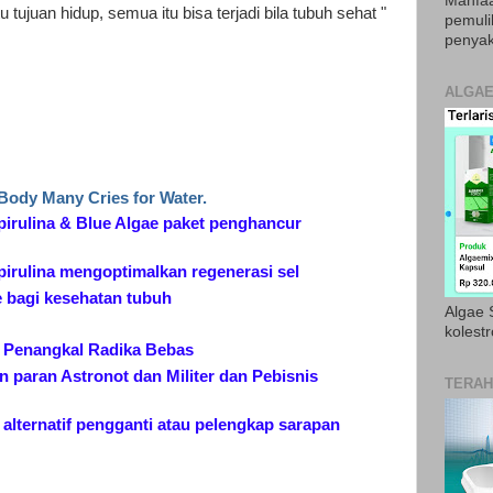
Manfaa
tu tujuan hidup, semua itu bisa terjadi bila tubuh sehat "
pemul
penyak
ALGAE
Body Many Cries for Water.
pirulina & Blue Algae paket penghancur
pirulina mengoptimalkan regenerasi sel
e bagi kesehatan tubuh
Algae S
kolestr
a Penangkal Radika Bebas
 paran Astronot dan Militer dan Pebisnis
TERAH
 alternatif pengganti atau pelengkap sarapan