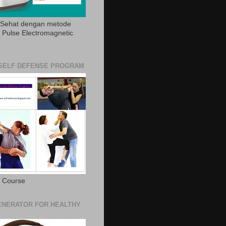
 Sehat dengan metode
Pulse Electromagnetic
SELF DEFENSE PROGRAM
e Course
NERATOR FOR HEALTHY