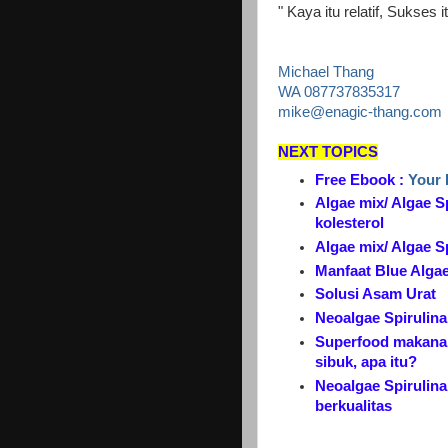
" Kaya itu relatif, Sukses i
Michael Thang
WA 087737835317
mike@enagic-thang.com
NEXT TOPICS
Free Ebook :
Your 
Algae mix/ Algae S
kolesterol
Algae mix/ Algae S
Manfaat Blue Alga
Solusi Asam Urat
Neoalgae Spirulin
Superfood makanan
sibuk, apa itu?
Neoalgae Spirulina
berkualitas