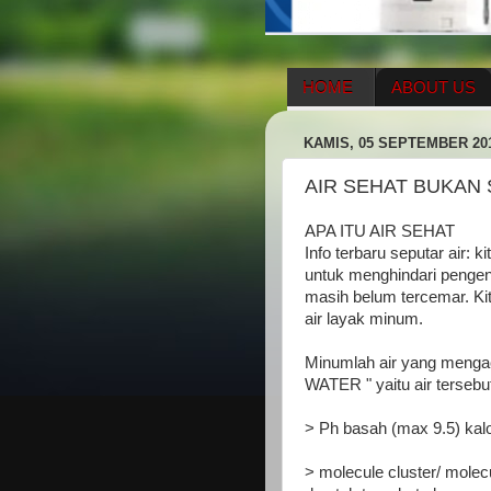
HOME
ABOUT US
HERBAL SUPPLEMENT
KAMIS, 05 SEPTEMBER 20
ENAGIC COMPENSATIO
AIR SEHAT BUKAN
APA ITU AIR SEHAT
Info terbaru seputar air: 
untuk menghindari pengenta
masih belum tercemar. Ki
air layak minum.
Minumlah air yang meng
WATER " yaitu air tersebu
> Ph basah (max 9.5) kalo
> molecule cluster/ molec