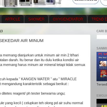
ARTICLE
SHOWER
OXYGENERATOR
TREND D
NEWS UPDATE
CONTACT US
PRICE LIST
OX
13
CARI B
N PLAN
MENUS
 SEKEDAR AIR MINUM
SANMI
kita memang dianjurkan untuk minum air min 2 lt/hari
lan darah. Itu benar dan itu dulu ketika kondisi air
ta memang harus minum air mineral tetapi tidak semua
acuh kepada " KANGEN WATER " atu " MIRACLE
t mengandung karakteristik sebagai berikut :
Tersed
 ditetes reagent/ ph tester berwarna ungu;
EMGU
ule yang kecil ( celupkan teh olong pd air suhu normal