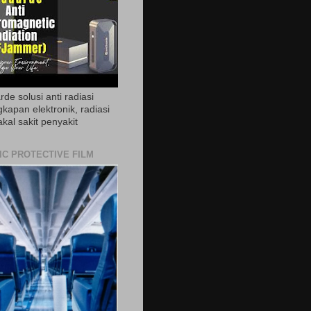
de solusi anti radiasi
gkapan elektronik, radiasi
akal sakit penyakit
IC PROTECTIVE FILM