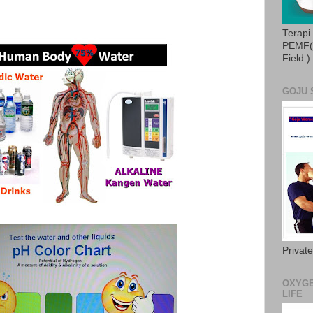
Terapi
PEMF( 
Field )
GOJU 
Privat
OXYGE
LIFE