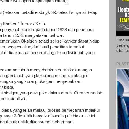
nyebar walaupun tanpa dipanaskan);
 (teteskan betadine sbnyk 3-5 tetes hslnya air tetap
g Kanker / Tumor / Kista
u penyebab kanker pada tahun 1923 dan penerima
da tahun 1931 menyatakan bahwa :
Emguar
merlukan Oksigen, tetapi sel-sel kanker dapat hidup
perlen
m pengecualian,dari hasil penelitian tersebut
cikal b
nker tidak dapat berkembang di kondisi tubuh yang
PLAST
 keasaman tubuh menyebabkan darah kekurangan
k organ tubuh yang kekurangan supplai oksigen.
ngkungan yang kurang oksigen menyebabkan
/ kista.
plai oksigen yang cukup ke dalam darah. Cara termudah
si air alkali.
um biasa yang telah melalui proses pemecahan molekul
nnya 2-3x lebih banyak dibanding air biasa. air ini
gat baik untuk dikonsumsi sehari-hari.