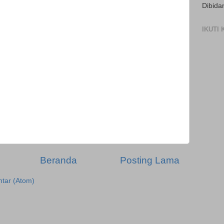
Dibida
IKUTI
Beranda
Posting Lama
tar (Atom)