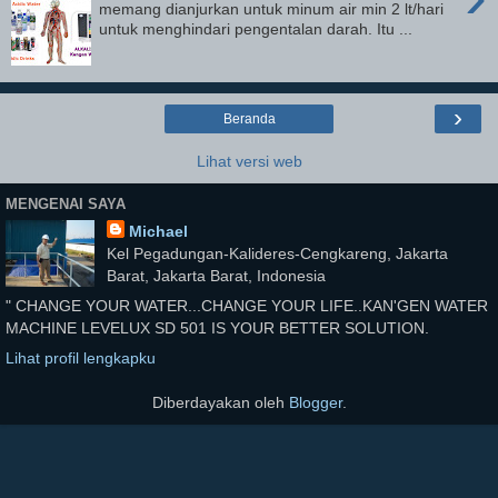
memang dianjurkan untuk minum air min 2 lt/hari
untuk menghindari pengentalan darah. Itu ...
›
Beranda
Lihat versi web
MENGENAI SAYA
Michael
Kel Pegadungan-Kalideres-Cengkareng, Jakarta
Barat, Jakarta Barat, Indonesia
" CHANGE YOUR WATER...CHANGE YOUR LIFE..KAN'GEN WATER
MACHINE LEVELUX SD 501 IS YOUR BETTER SOLUTION.
Lihat profil lengkapku
Diberdayakan oleh
Blogger
.