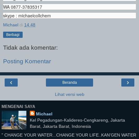
WA 0877-37835317
skype : michaelcollchem
Michael
di
14.48
Berbagi
Tidak ada komentar:
Posting Komentar
‹
›
Beranda
Lihat versi web
MENGENAI SAYA
Michael
Kel Pegadungan-Kalideres-Cengkareng, Jakarta
Barat, Jakarta Barat, Indonesia
" CHANGE YOUR WATER...CHANGE YOUR LIFE..KAN'GEN WATER