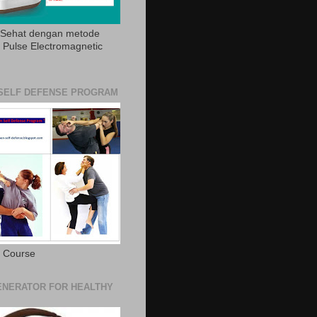
 Sehat dengan metode
Pulse Electromagnetic
SELF DEFENSE PROGRAM
e Course
NERATOR FOR HEALTHY