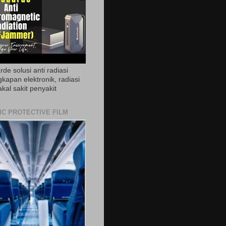
de solusi anti radiasi
gkapan elektronik, radiasi
akal sakit penyakit
IC PROTECTIVE FILM