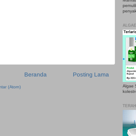
Manfaa
pemul
penyak
ALGAE
Beranda
Posting Lama
Algae S
tar (Atom)
kolestr
TERAH