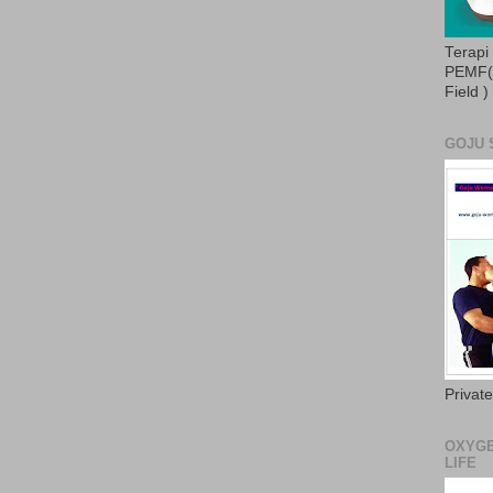
Terapi
PEMF( 
Field )
GOJU 
Privat
OXYGE
LIFE