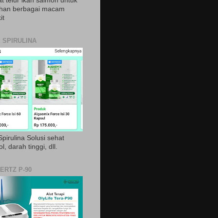
t telur ikan salmon untuk
ihan berbagai macam
it
 SPIRULINA
pirulina Solusi sehat
ol, darah tinggi, dll.
ERTZ P-90