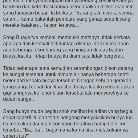
pun mulai menyombongkan dirinya tentang kesuksesannya
barusan dan keberhasilannya mendapatkan 3 ekor ikan lele
yang lumayan besar. Ia berkata: “Barangkali mereka semua
salah… kamu bukanlah pemburu yang ganas seperti yang
mereka katakan… Ia pun tertawa…”
Sang Buaya tua kembali membuka matanya, tidak berkata
apa-apa dan kembali tertidur lagi disana. Kali ini malahan
ada beberapa ekor burung yang hinggap di atas badan
buaya tua itu. Tetapi buaya itu diam saja tidak bergerak.
Tidak beberapa lama kemudian serombongan bison datang
ke sungai tersebut untuk minum air hanya beberapa centi-
meter dari kepala buaya tersebut. Dengan sebuah gerakan
yang sangat cepat dan tiba-tiba, buaya tua itu menancapkan
gigi taringnya ke leher bison tersebut lalu menyeretnya ke
dalam sungai.
Sang buaya muda begitu shok melihat kejadian yang begitu
cepat seperti itu dan terus bengong menyaksikan buaya tua
itu memakan daging bison yang beratnya hampir 0.5 Ton
tersebut. “Ba.. ba… bagaimana kamu bisa melakukannya
seperti itu?”