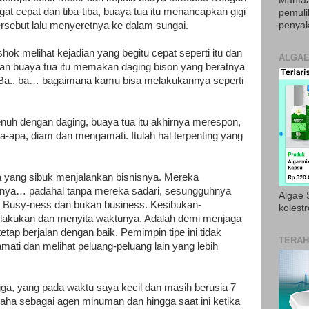
Manfaa
t cepat dan tiba-tiba, buaya tua itu menancapkan gigi
pemul
tersebut lalu menyeretnya ke dalam sungai.
penyak
ok melihat kejadian yang begitu cepat seperti itu dan
ALGAE
an buaya tua itu memakan daging bison yang beratnya
 “Ba.. ba… bagaimana kamu bisa melakukannya seperti
uh dengan daging, buaya tua itu akhirnya merespon,
-apa, diam dan mengamati. Itulah hal terpenting yang
 yang sibuk menjalankan bisnisnya. Mereka
nya… padahal tanpa mereka sadari, sesungguhnya
Algae S
Busy-ness dan bukan business. Kesibukan-
kolestr
ilakukan dan menyita waktunya. Adalah demi menjaga
etap berjalan dengan baik. Pemimpin tipe ini tidak
TERAH
ati dan melihat peluang-peluang lain yang lebih
ga, yang pada waktu saya kecil dan masih berusia 7
ha sebagai agen minuman dan hingga saat ini ketika