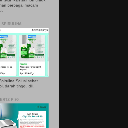
t telur ikan salmon untuk
ihan berbagai macam
it
 SPIRULINA
pirulina Solusi sehat
ol, darah tinggi, dll.
ERTZ P-90