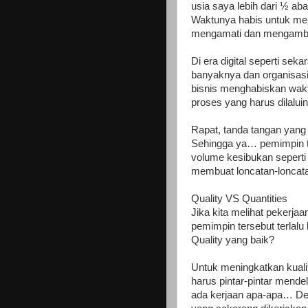
usia saya lebih dari ½ ab
Waktunya habis untuk me
mengamati dan mengambil
Di era digital seperti sek
banyaknya dan organisasi
bisnis menghabiskan waktu
proses yang harus dilalui
Rapat, tanda tangan yang 
Sehingga ya… pemimpin te
volume kesibukan seperti i
membuat loncatan-loncata
Quality VS Quantities
Jika kita melihat pekerjaa
pemimpin tersebut terla
Quality yang baik?
Untuk meningkatkan kual
harus pintar-pintar mend
ada kerjaan apa-apa… Den