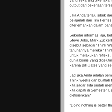
yang sekarang dikerjakan
output dari pekerjaan ters
Jika Anda terlalu sibuk 
belajarlah dari Tim Ferri
diterjemahkan dalam baha
Sekedar informasi aja, be
Steve Jobs, Mark Zucker
disebut sebagai “Think 
tahunannya mereka “Thin
untuk melakukan refleksi,
dunia bisnis yang digeluti
karena Bill Gates yang 
Jadi jika Anda adalah pem
Think weeks dan buatlah t
kita sadari kita sudah m
kita dapati di Semester I,
diefisienkan?
”Doing nothing is better t