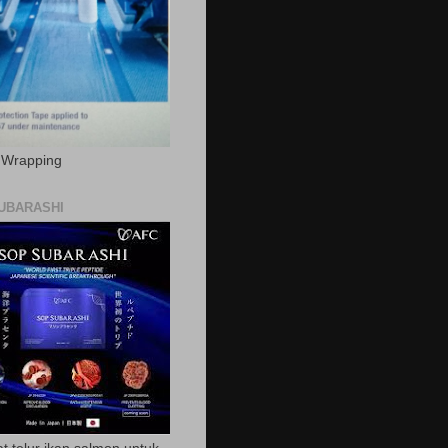
c Wrapping
UBARASHI