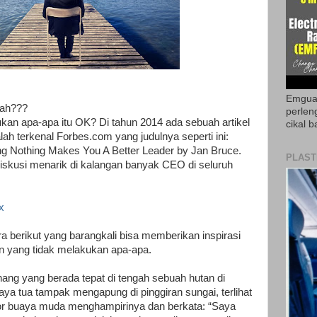
Emguar
Hah???
perlen
n apa-apa itu OK? Di tahun 2014 ada sebuah artikel
cikal b
lah terkenal Forbes.com yang judulnya seperti ini:
g Nothing Makes You A Better Leader by Jan Bruce.
PLAST
 diskusi menarik di kalangan banyak CEO di seluruh
x
fora berikut yang barangkali bisa memberikan inspirasi
in yang tidak melakukan apa-apa.
ang yang berada tepat di tengah sebuah hutan di
ya tua tampak mengapung di pinggiran sungai, terlihat
r buaya muda menghampirinya dan berkata: “Saya