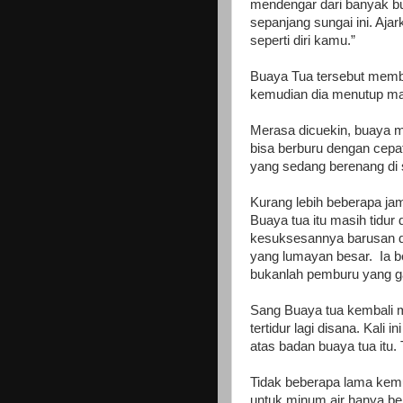
mendengar dari banyak b
sepanjang sungai ini. Aj
seperti diri kamu.”
Buaya Tua tersebut memb
kemudian dia menutup mata
Merasa dicuekin, buaya m
bisa berburu dengan cepa
yang sedang berenang di s
Kurang lebih beberapa jam
Buaya tua itu masih tidur
kesuksesannya barusan da
yang lumayan besar. Ia 
bukanlah pemburu yang g
Sang Buaya tua kembali 
tertidur lagi disana. Kali
atas badan buaya tua itu. 
Tidak beberapa lama kemu
untuk minum air hanya be