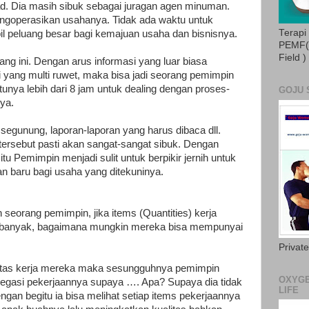
ad. Dia masih sibuk sebagai juragan agen minuman.
ngoperasikan usahanya. Tidak ada waktu untuk
Terapi
 peluang besar bagi kemajuan usaha dan bisnisnya.
PEMF( 
Field )
arang ini. Dengan arus informasi yang luar biasa
 yang multi ruwet, maka bisa jadi seorang pemimpin
nya lebih dari 8 jam untuk dealing dengan proses-
GOJU 
nya.
segunung, laporan-laporan yang harus dibaca dll.
rsebut pasti akan sangat-sangat sibuk. Dengan
tu Pemimpin menjadi sulit untuk berpikir jernih untuk
n baru bagi usaha yang ditekuninya.
n seorang pemimpin, jika items (Quantities) kerja
lu banyak, bagaimana mungkin mereka bisa mempunyai
Privat
itas kerja mereka maka sesungguhnya pemimpin
OXYGE
elegasi pekerjaannya supaya …. Apa? Supaya dia tidak
LIFE
gan begitu ia bisa melihat setiap items pekerjaannya