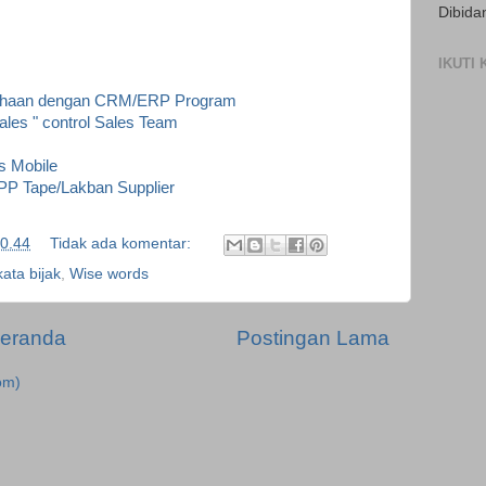
Dibida
IKUTI
usahaan dengan CRM/ERP Program
Sales " control Sales Team
s Mobile
PP Tape/Lakban Supplier
0.44
Tidak ada komentar:
kata bijak
,
Wise words
eranda
Postingan Lama
om)