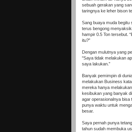
sebuah gerakan yang sanga
taringnya ke leher bison 
Sang buaya muda begitu sh
terus bengong menyaksik
hampir 0.5 Ton tersebut.
itu?”
Dengan mulutnya yang pen
“Saya tidak melakukan apa
saya lakukan.”
Banyak pemimpin di dunia
melakukan Business kata
mereka hanya melakukan 
kesibukan yang banyak d
agar operasionalnya bisa t
punya waktu untuk mengam
besar.
Saya pernah punya tetang
tahun sudah membuka usa