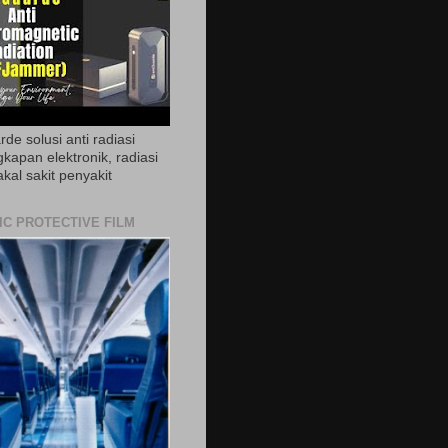
de solusi anti radiasi
gkapan elektronik, radiasi
akal sakit penyakit
IC PROTECTIVE FILM