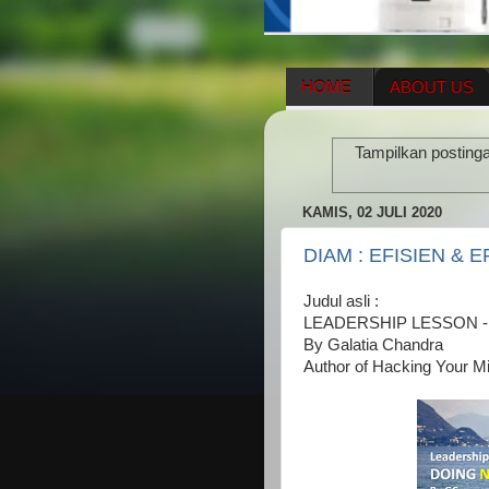
HOME
ABOUT US
HERBAL SUPPLEMENT
Tampilkan posting
ENAGIC COMPENSATIO
KAMIS, 02 JULI 2020
DIAM : EFISIEN & E
Judul asli :
LEADERSHIP LESSON 
By Galatia Chandra
Author of Hacking Your M