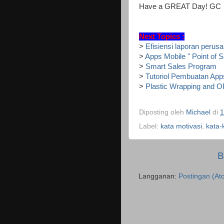
Have a GREAT Day! GC
Next Topics :
>
Efisiensi laporan per
>
Apps Mobile " Point of 
>
Smart Sales Program
>
Tutoriol Pembuatan App
>
Plastic Wrapping and O
Diposting oleh
Michael
di
1
Label:
kata motivasi
,
kata-
B
Langganan:
Postingan (At