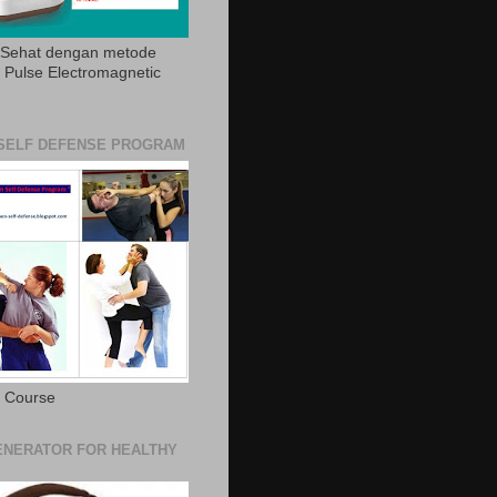
 Sehat dengan metode
Pulse Electromagnetic
SELF DEFENSE PROGRAM
e Course
NERATOR FOR HEALTHY