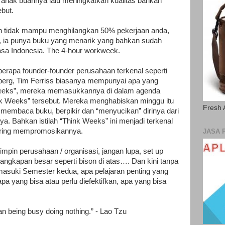
 anak buahnya lalu meningkatkan kualitas bahkan
ebut.
dan tidak mampu menghilangkan 50% pekerjaan anda,
ss, ia punya buku yang menarik yang bahkan sudah
sa Indonesia. The 4-hour workweek.
berapa founder-founder perusahaan terkenal seperti
berg, Tim Ferriss biasanya mempunyai apa yang
Weeks”, mereka memasukkannya di dalam agenda
k Weeks” tersebut. Mereka menghabiskan minggu itu
Fresh 
 membaca buku, berpikir dan “menyucikan” dirinya dari
nya. Bahkan istilah “Think Weeks” ini menjadi terkenal
sering mempromosikannya.
JASA 
impin perusahaan / organisasi, jangan lupa, set up
angkapan besar seperti bison di atas…. Dan kini tanpa
emasuki Semester kedua, apa pelajaran penting yang
 apa yang bisa atau perlu diefektifkan, apa yang bisa
han being busy doing nothing.” - Lao Tzu