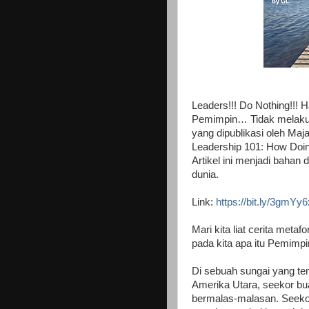
Leaders!!! Do Nothing!!! 
Pemimpin… Tidak melakuka
yang dipublikasi oleh Maja
Leadership 101: How Doin
Artikel ini menjadi bahan
dunia.
Link:
https://bit.ly/3gmYy6
Mari kita liat cerita meta
pada kita apa itu Pemimp
Di sebuah sungai yang ten
Amerika Utara, seekor bua
bermalas-malasan. Seeko