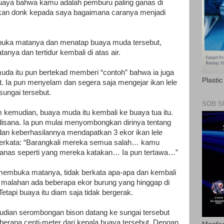
uaya bahwa kamu adalah pemburu paling ganas di
arkan donk kepada saya bagaimana caranya menjadi
uka matanya dan menatap buaya muda tersebut,
nya dan tertidur kembali di atas air.
uda itu pun bertekad memberi “contoh” bahwa ia juga
Plasti
t. Ia pun menyelam dan segera saja mengejar ikan lele
ungai tersebut.
SOB S
 kemudian, buaya muda itu kembali ke buaya tua itu.
 disana. Ia pun mulai menyombongkan dirinya tentang
n keberhasilannya mendapatkan 3 ekor ikan lele
berkata: “Barangkali mereka semua salah… kamu
anas seperti yang mereka katakan… Ia pun tertawa…”
membuka matanya, tidak berkata apa-apa dan kembali
 ini malahan ada beberapa ekor burung yang hinggap di
Tetapi buaya itu diam saja tidak bergerak.
dian serombongan bison datang ke sungai tersebut
berapa centi-meter dari kepala buaya tersebut. Dengan