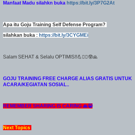
Manfaat Madu silahkn buka
https://bit.ly/3P7G2At
Apa itu Goju Training Self Defense Program?
silahkan buka :
https://bit.ly/3CYGMEi
Salam SEHAT & Selalu OPTIMIS!!💪🙅‍♂️🤓🙏
GOJU TRAINING FREE CHARGE ALIAS GRATIS UNTUK
ACARA/KEGIATAN SOSIAL..
REMEMBER SHARING IS CARING 🙏😁
Next Topics