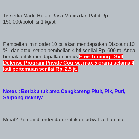
Tersedia Madu Hutan Rasa Manis dan Pahit Rp.
150.000/botol isi 1 kg/btl.
Pembelian min order 10 btl akan mendapatkan Discount 10
%. dan atau setiap pembelian 4 btl senilai Rp. 600 rb, Anda
berhak untuk mendapatkan bonus
Free Training : Self
Defense Program Private Course, max 5 orang selama 4
kali pertemuan senilai Rp. 2.5 jt.
Notes : Berlaku tuk area Cengkareng-Pluit, Pik, Puri,
Serpong dskntya
Minat? Buruan di order dan tentukan jadwal latihan mu...