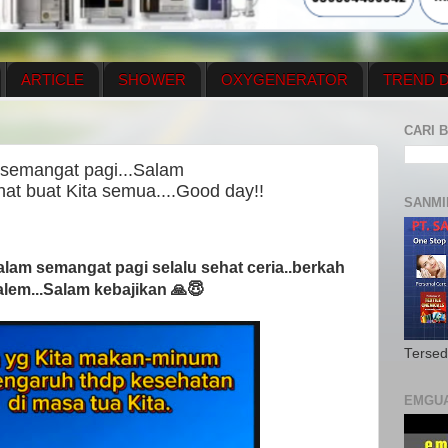
ARTICLE
SHOWER
OXYGENERATOR
TREND D
NEWS UPDATE
CONTACT US
PRICE LIST
OX
CARI B
N PLAN
MENUS
 semangat pagi...Salam
hat buat Kita semua....Good day!!
SANMI
.Salam semangat pagi selalu sehat ceria..berkah
alem...Salam kebajikan 🙏😇
Tersed
EMGU