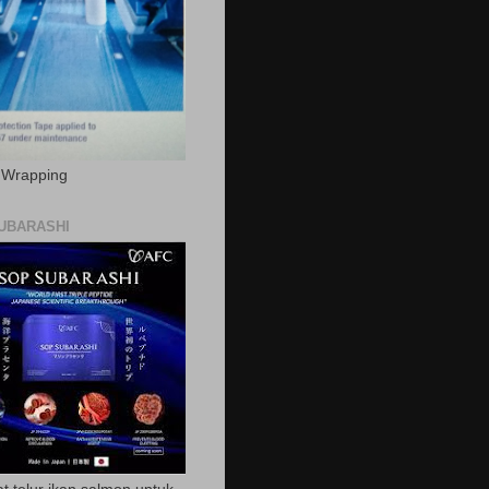
c Wrapping
UBARASHI