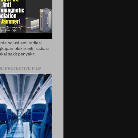
de solusi anti radiasi
gkapan elektronik, radiasi
akal sakit penyakit
IC PROTECTIVE FILM