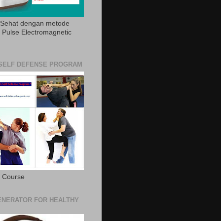
 Sehat dengan metode
Pulse Electromagnetic
SELF DEFENSE PROGRAM
e Course
NERATOR FOR HEALTHY