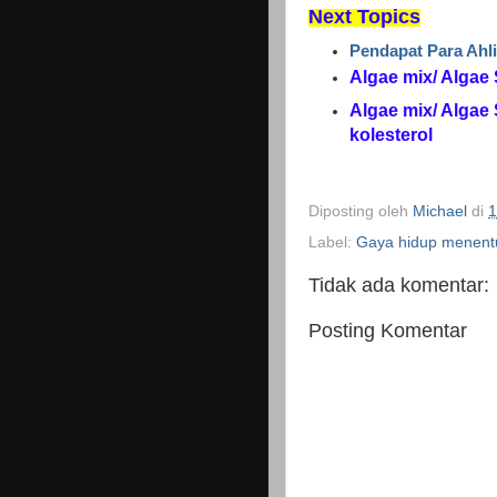
Next Topics
Pendapat Para Ahli
Algae mix/ Algae
Algae mix/ Algae
kolesterol
Diposting oleh
Michael
di
1
Label:
Gaya hidup menent
Tidak ada komentar:
Posting Komentar