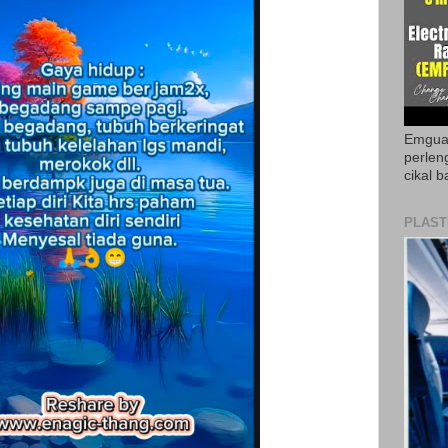
Emguar
perlen
cikal b
PLAST