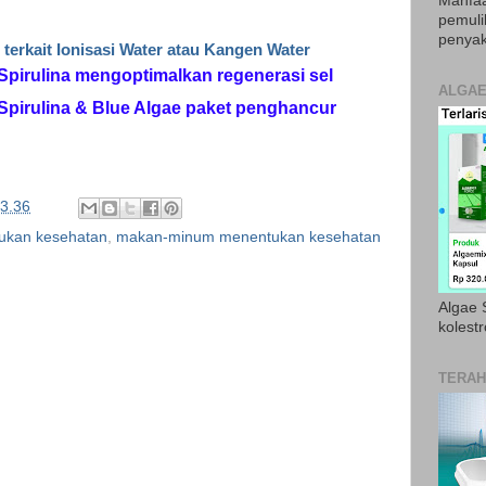
Manfaa
pemul
penyak
 terkait Ionisasi Water atau Kangen Water
 Spirulina mengoptimalkan regenerasi sel
ALGAE
 Spirulina & Blue Algae paket penghancur
3.36
ukan kesehatan
,
makan-minum menentukan kesehatan
Algae S
kolestr
TERAH