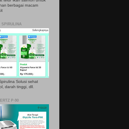
t telur ikan salmon untuk
ihan berbagai macam
it
 SPIRULINA
pirulina Solusi sehat
ol, darah tinggi, dll.
ERTZ P-90