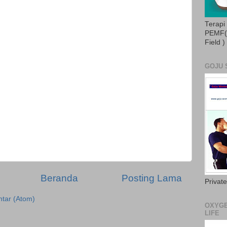
Terapi
PEMF( 
Field )
GOJU 
Beranda
Posting Lama
Privat
tar (Atom)
OXYGE
LIFE