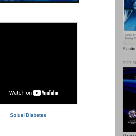
Plasti
SOB S
Solusi Diabetes