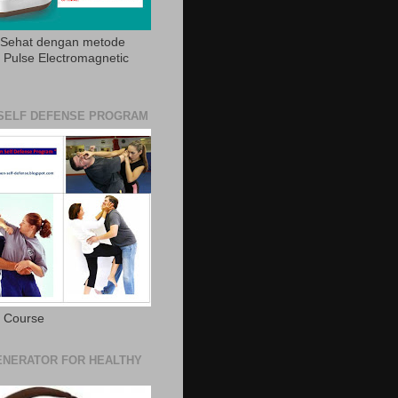
 Sehat dengan metode
Pulse Electromagnetic
SELF DEFENSE PROGRAM
e Course
NERATOR FOR HEALTHY