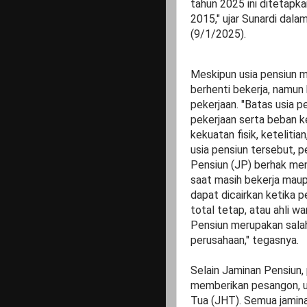
tahun 2025 ini ditetap
2015," ujar Sunardi dal
(9/1/2025).
Meskipun usia pensiun m
berhenti bekerja, namun
pekerjaan. "Batas usia p
pekerjaan serta beban k
kekuatan fisik, ketelitia
usia pensiun tersebut, 
Pensiun (JP) berhak men
saat masih bekerja maup
dapat dicairkan ketika 
total tetap, atau ahli w
Pensiun merupakan salah
perusahaan," tegasnya.
Selain Jaminan Pensiun, 
memberikan pesangon, u
Tua (JHT). Semua jamina