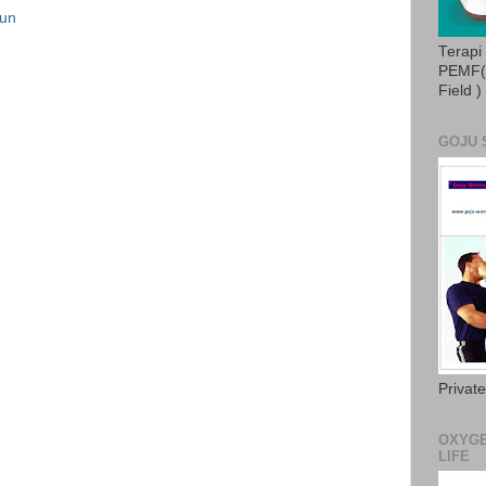
hun
Terapi
PEMF( 
Field )
GOJU 
Privat
OXYGE
LIFE