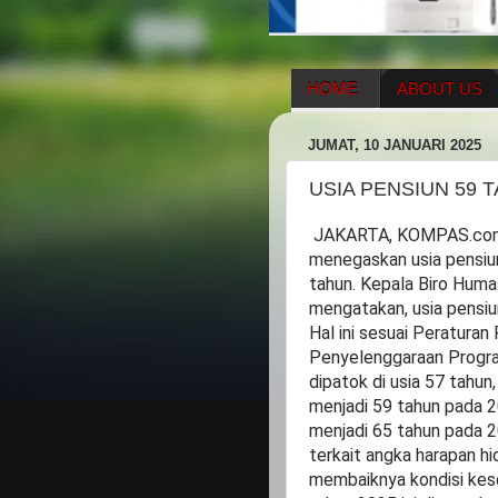
HOME
ABOUT US
HERBAL SUPPLEMENT
JUMAT, 10 JANUARI 2025
ENAGIC COMPENSATIO
USIA PENSIUN 59 T
JAKARTA, KOMPAS.com 
menegaskan usia pensiun
tahun. Kepala Biro Hum
mengatakan, usia pensiu
Hal ini sesuai Peratura
Penyelenggaraan Progra
dipatok di usia 57 tahun,
menjadi 59 tahun pada 2
menjadi 65 tahun pada 2
terkait angka harapan hi
membaiknya kondisi kese