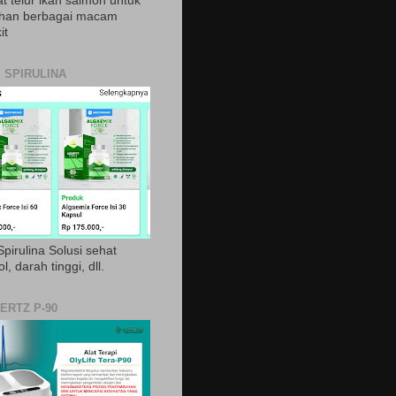
t telur ikan salmon untuk
ihan berbagai macam
it
 SPIRULINA
pirulina Solusi sehat
ol, darah tinggi, dll.
ERTZ P-90