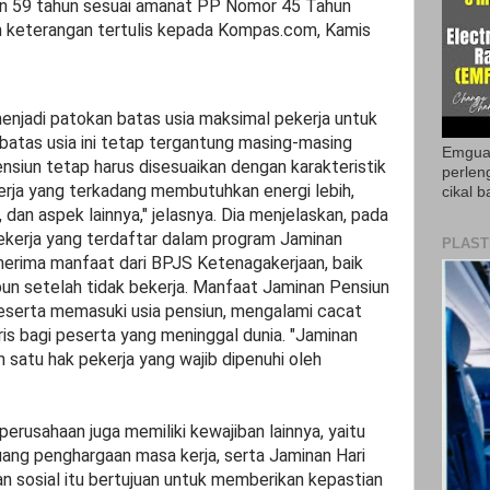
kan 59 tahun sesuai amanat PP Nomor 45 Tahun
am keterangan tertulis kepada Kompas.com, Kamis
enjadi patokan batas usia maksimal pekerja untuk
 batas usia ini tetap tergantung masing-masing
Emguar
ensiun tetap harus disesuaikan dengan karakteristik
perlen
erja yang terkadang membutuhkan energi lebih,
cikal b
n, dan aspek lainnya," jelasnya. Dia menjelaskan, pada
pekerja yang terdaftar dalam program Jaminan
PLAST
erima manfaat dari BPJS Ketenagakerjaan, baik
un setelah tidak bekerja. Manfaat Jaminan Pensiun
peserta memasuki usia pensiun, mengalami cacat
aris bagi peserta yang meninggal dunia. "Jaminan
 satu hak pekerja yang wajib dipenuhi oleh
perusahaan juga memiliki kewajiban lainnya, yaitu
ang penghargaan masa kerja, serta Jaminan Hari
n sosial itu bertujuan untuk memberikan kepastian