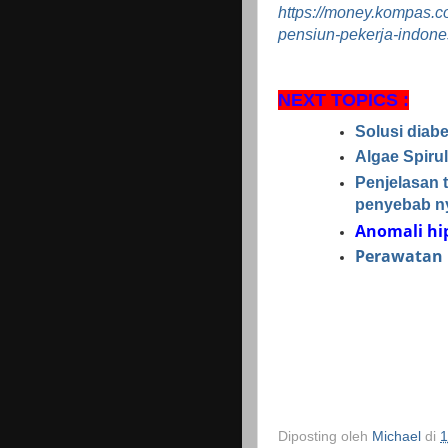
https://money.kompas.
pensiun-pekerja-indone
NEXT TOPICS :
Solusi diab
Algae Spirul
Penjelasan 
penyebab n
Anomali hi
Perawatan 
Diposting oleh
Michael
di
1