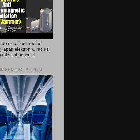
de solusi anti radiasi
gkapan elektronik, radiasi
akal sakit penyakit
IC PROTECTIVE FILM