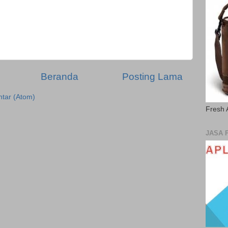
Beranda
Posting Lama
tar (Atom)
Fresh 
JASA 