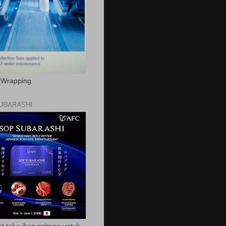
c Wrapping
UBARASHI