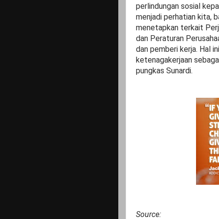
perlindungan sosial kepa
menjadi perhatian kita,
menetapkan terkait Perja
dan Peraturan Perusahaa
dan pemberi kerja. Hal 
ketenagakerjaan sebagai
pungkas Sunardi.
Source: