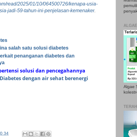
Manfaa
com/read/2025/01/10/064500726/kenapa-usia-
pemul
.
sia-jadi-59-tahun-ini-penjelasan-kemenaker
penyak
ALGAE
etes
ina salah satu solusi diabetes
terkait penanganan diabetes dan
ya
pertensi solusi dan pencegahannya
Diabetes dengan air sehat berenergi
Algae S
kolestr
TERAH
0.34