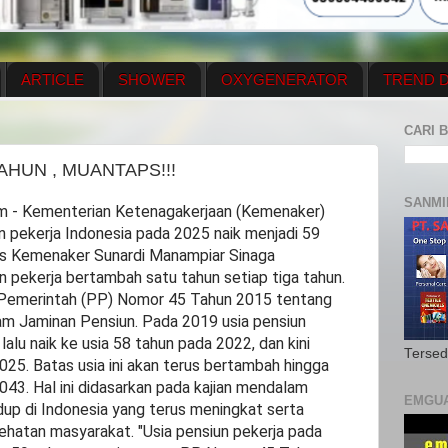
ARTICLE
SHOWER
OXYGENERATOR
TREND D
NEWS UPDATE
CONTACT US
PRICE LIST
OX
CARI B
N PLAN
MENUS
AHUN , MUANTAPS!!!
SANMI
- Kementerian Ketenagakerjaan (Kemenaker)
 pekerja Indonesia pada 2025 naik menjadi 59
as Kemenaker Sunardi Manampiar Sinaga
n pekerja bertambah satu tahun setiap tiga tahun.
n Pemerintah (PP) Nomor 45 Tahun 2015 tentang
m Jaminan Pensiun. Pada 2019 usia pensiun
 lalu naik ke usia 58 tahun pada 2022, dan kini
Tersed
025. Batas usia ini akan terus bertambah hingga
043. Hal ini didasarkan pada kajian mendalam
EMGU
dup di Indonesia yang terus meningkat serta
hatan masyarakat. "Usia pensiun pekerja pada