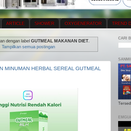
ARTICLE
SHOWER
OXYGENERATOR
TREND D
NEWS UPDATE
CONTACT US
PRICE LIST
OX
CARI B
gan dengan label
GUTMEAL MAKANAN DIET
.
N PLAN
MENUS
Tampilkan semua postingan
SANMI
AN MINUMAN HERBAL SEREAL GUTMEAL
Tersed
EMGU