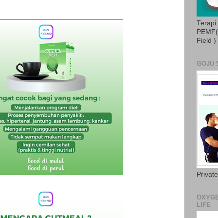
Terapi
PEMF( 
Field )
GOJU 
Privat
OXYGE
LIFE