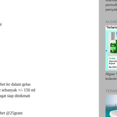
Manfaa
pemul
penyak
ALGAE
i
Algae S
kolestr
chet ke dalam gelas
t sebanyak +/- 150 ml
TERAH
at siap dinikmati
achet @25gram