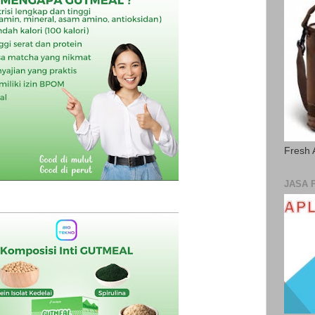
Fresh 
JASA 