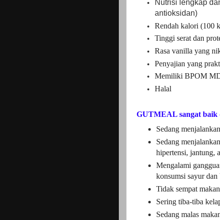
Nutrisi lengkap da
antioksidan)
Rendah kalori (100 k
Tinggi serat dan prot
Rasa vanilla yang ni
Penyajian yang prakt
Memiliki BPOM MD
Halal
GUTMEAL sangat baik d
Sedang menjalankan p
Sedang menjalankan 
hipertensi, jantung,
Mengalami gangguan
konsumsi sayur dan
Tidak sempat makan
Sering tiba-tiba kel
Sedang malas makan 