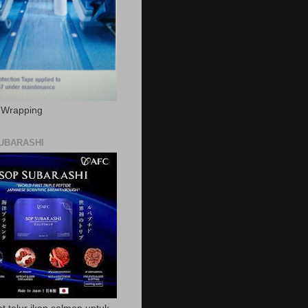
c Wrapping
UBARASHI