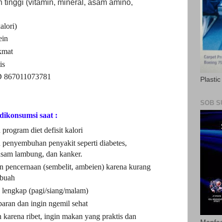
n tinggi (vitamin, mineral, asam amino,
alori)
ein
kmat
is
 867011073781
Plasti
SOB S
ikonsumsi saat :
rogram diet defisit kalori
penyembuhan penyakit seperti diabetes,
 asam lambung, dan kanker.
 pencernaan (sembelit, ambeien) karena kurang
 buah
 lengkap (pagi/siang/malam)
aparan dan ingin ngemil sehat
karena ribet, ingin makan yang praktis dan