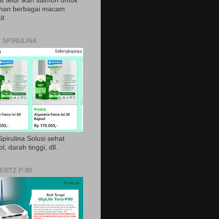
t telur ikan salmon untuk
ihan berbagai macam
it
 SPIRULINA
pirulina Solusi sehat
ol, darah tinggi, dll.
ERTZ P-90