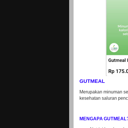
GUTMEAL
Merupakan minuman serea
kesehatan saluran penc
MENGAPA GUTMEAL