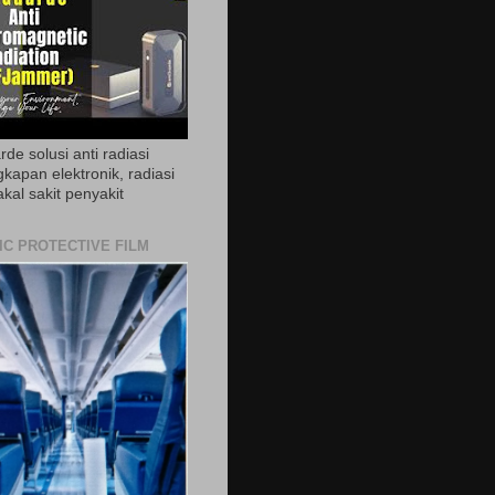
de solusi anti radiasi
gkapan elektronik, radiasi
akal sakit penyakit
IC PROTECTIVE FILM