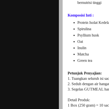
bernutrisi tinggi
Komposisi Inti :
Protein Isolat Kedela
Spirulina
Psyllium husk
Oat
Inulin
Matcha
Green tea
Petunjuk Penyajian:
1. Tuangkan seluruh isi sa
2. Seduh dengan air hanga
3. Segelas GUTMEAL hang
Detail Produk:
1 Box (250 gram) = 10 s