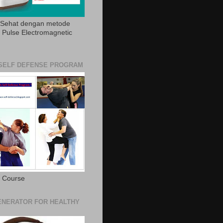
 Sehat dengan metode
Pulse Electromagnetic
SELF DEFENSE PROGRAM
e Course
NERATOR FOR HEALTHY