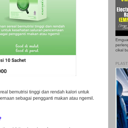
Emguar
perlen
cikal b
PLAST
l bernutrisi tinggi dan rendah kalori untuk
ernaan sebagai pengganti makan atau ngemil.
?