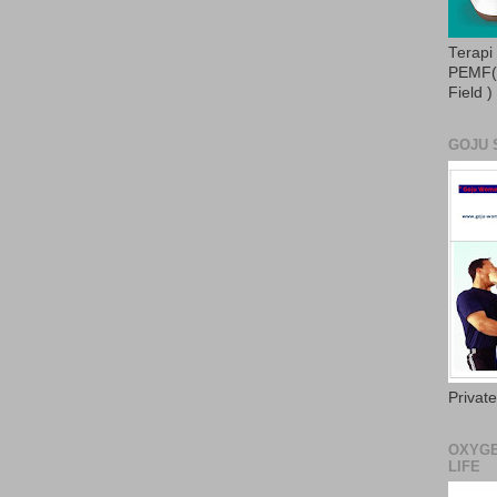
Terapi
PEMF( 
Field )
GOJU 
Privat
OXYGE
LIFE