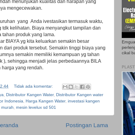
endah menunjukan kualitas dan harapan yang
rnya mengecewakan.
eluruhan yang Anda ivestasikan termasuk waktu,
yg tdk kelihatan. Biaya menyangkut tampilan dan
a tahan produk yang lama.
r BIAYA yg kita keluarkan semakin besar
Emguar
n dari produk tersebut. Semakin tinggi biaya yang
perlen
cikal b
mumnya semakin memiliki kemampuan yg tahan
ak ), sehingga menjadi jelas perbedaannya BILA
PLAST
 harga yang rendah.
2.44
Tidak ada komentar:
ya
,
Distributor Kangen Water
,
Distributor Kangen water
tor Indonesia
,
Harga Kangen Water
,
investasi kangen
r murah
,
mesin levelux sd 501
eranda
Postingan Lama