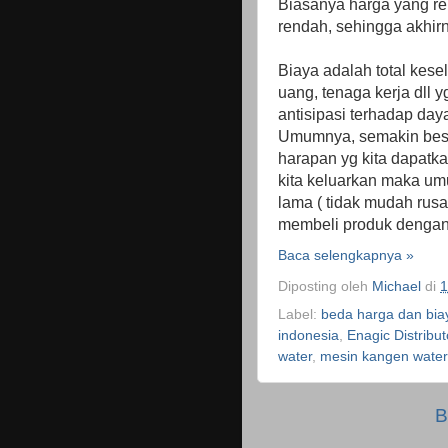
Biasanya harga yang r
rendah, sehingga akhi
Biaya adalah total kes
uang, tenaga kerja dll 
antisipasi terhadap day
Umumnya, semakin besa
harapan yg kita dapatka
kita keluarkan maka u
lama ( tidak mudah rus
membeli produk dengan
Baca selengkapnya »
Diposting oleh
Michael
di
1
Label:
beda harga dan bia
indonesia
,
Enagic Distribu
water
,
mesin kangen wate
B