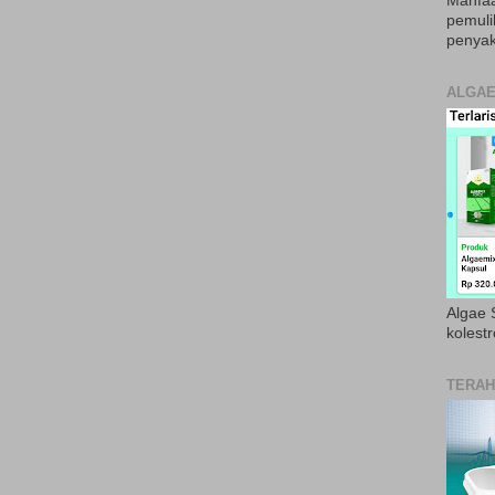
Manfaa
pemul
penyak
ALGAE
Algae S
kolestr
TERAH