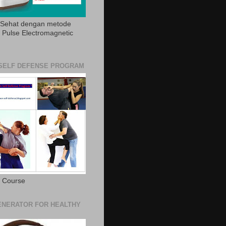
 Sehat dengan metode
Pulse Electromagnetic
SELF DEFENSE PROGRAM
e Course
NERATOR FOR HEALTHY