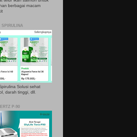
t telur ikan salmon untuk
ihan berbagai macam
it
 SPIRULINA
pirulina Solusi sehat
ol, darah tinggi, dll.
ERTZ P-90