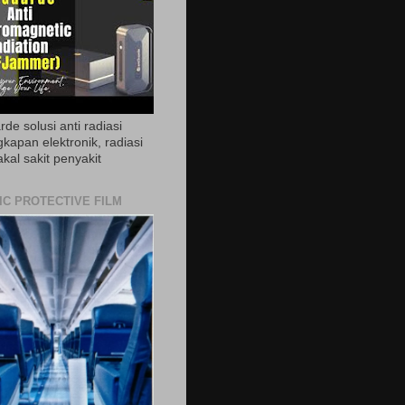
de solusi anti radiasi
gkapan elektronik, radiasi
akal sakit penyakit
IC PROTECTIVE FILM