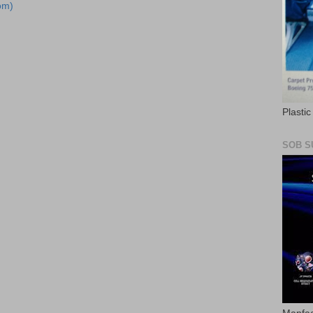
om)
Plasti
SOB S