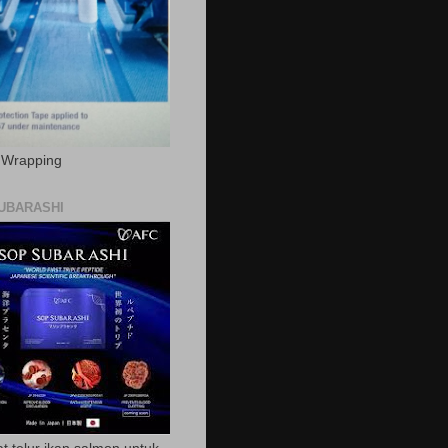
c Wrapping
UBARASHI