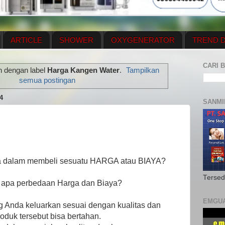
ARTICLE
SHOWER
OXYGENERATOR
TREND D
NEWS UPDATE
CONTACT US
PRICE LIST
OX
CARI B
n dengan label
Harga Kangen Water
.
Tampilkan
N PLAN
MENUS
semua postingan
4
SANMI
a dalam membeli sesuatu HARGA atau BIAYA?
Tersed
 apa perbedaan Harga dan Biaya?
EMGU
 Anda keluarkan sesuai dengan kualitas dan
oduk tersebut bisa bertahan.