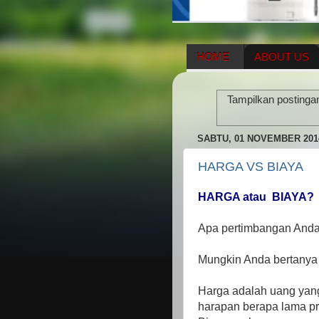
HOME
ABOUT US
HERBAL SUPPLEMENT
Tampilkan postinga
ENAGIC COMPENSATIO
SABTU, 01 NOVEMBER 201
HARGA VS BIAYA
HARGA atau BIAYA?
Apa pertimbangan And
Mungkin Anda bertanya
Harga adalah uang yang
harapan berapa lama pr