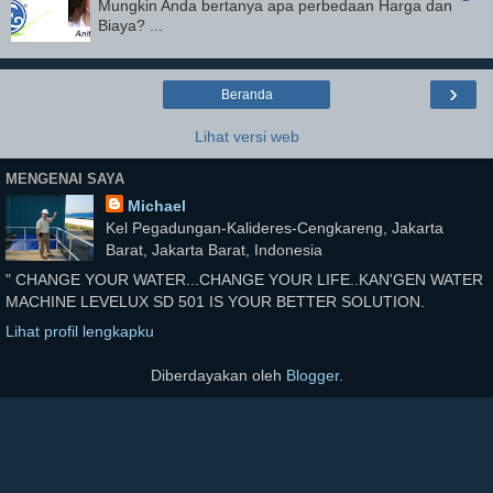
Mungkin Anda bertanya apa perbedaan Harga dan
Biaya? ...
›
Beranda
Lihat versi web
MENGENAI SAYA
Michael
Kel Pegadungan-Kalideres-Cengkareng, Jakarta
Barat, Jakarta Barat, Indonesia
" CHANGE YOUR WATER...CHANGE YOUR LIFE..KAN'GEN WATER
MACHINE LEVELUX SD 501 IS YOUR BETTER SOLUTION.
Lihat profil lengkapku
Diberdayakan oleh
Blogger
.