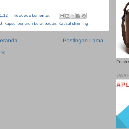
1.12
Tidak ada komentar:
G
,
kapsul penurun berat badan
,
Kapsul slimming
eranda
Postingan Lama
om)
Fresh 
JASA 