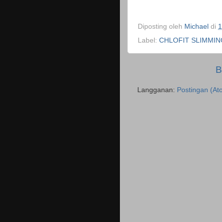
Diposting oleh
Michael
di
1
Label:
CHLOFIT SLIMMIN
B
Langganan:
Postingan (At