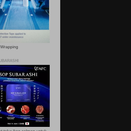
c Wrapping
UBARASHI