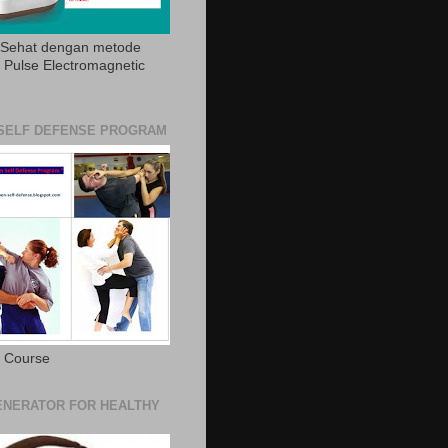
 Sehat dengan metode
Pulse Electromagnetic
SELF DEFENSE PROGRAM
e Course
NERATOR FOR HEALTHY