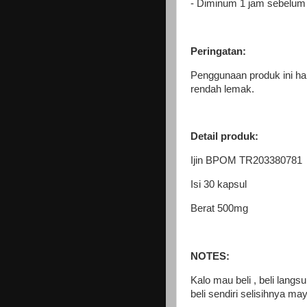
- Diminum 1 jam sebelu
Peringatan:
Penggunaan produk ini haru
rendah lemak.
Detail produk:
Ijin BPOM TR203380781
Isi 30 kapsul
Berat 500mg
NOTES:
Kalo mau beli , beli langsu
beli sendiri selisihnya ma