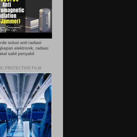
de solusi anti radiasi
gkapan elektronik, radiasi
akal sakit penyakit
IC PROTECTIVE FILM