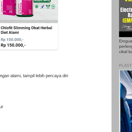
Emguar
perlen
cikal b
PLAST
gan alami, tampil lebih percaya diri
ur