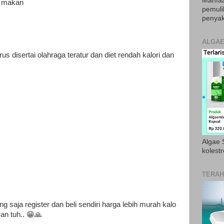
Manfaa
m makan
pemul
penyak
ALGAE
s disertai olahraga teratur dan diet rendah kalori dan
Algae S
kolestr
TERAH
ng saja register dan beli sendiri harga lebih murah kalo
yan tuh.. 😁🙏