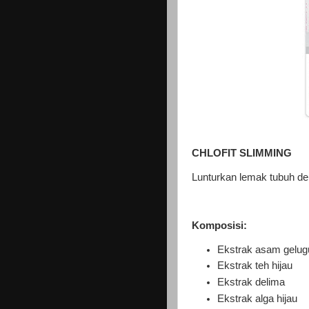
CHLOFIT SLIMMING
Lunturkan lemak tubuh den
Komposisi:
Ekstrak asam gelug
Ekstrak teh hijau
Ekstrak delima
Ekstrak alga hijau