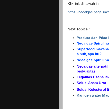
Klik link di bawah ini
https://neoalgae.page.l
Next Topics :
Product dan Price
Neoalgae Spirulin
Superfood makanan
sibuk, apa itu?
Neoalgae Spirulina
Neoalgae alternati
berkualitas
Legalitas Usaha B
Solusi Asam Urat
Solusi Kolesterol 
Kan'gen water Mac