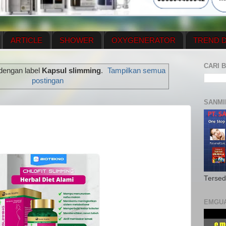
ARTICLE
SHOWER
OXYGENERATOR
TREND D
NEWS UPDATE
CONTACT US
PRICE LIST
OX
CARI B
dengan label
Kapsul slimming
.
Tampilkan semua
N PLAN
MENUS
postingan
SANMI
G
Tersed
EMGU