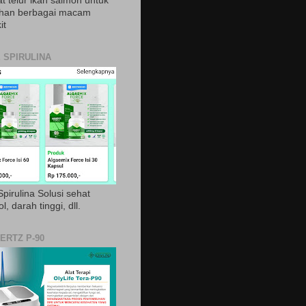
t telur ikan salmon untuk
ihan berbagai macam
it
 SPIRULINA
pirulina Solusi sehat
ol, darah tinggi, dll.
ERTZ P-90