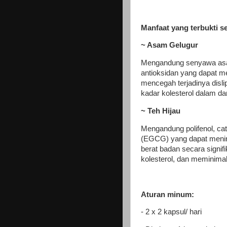
Manfaat yang terbukti se
~ Asam Gelugur
Mengandung senyawa asam
antioksidan yang dapat m
mencegah terjadinya disl
kadar kolesterol dalam da
~ Teh Hijau
Mengandung polifenol, cate
(EGCG) yang dapat meni
berat badan secara signif
kolesterol, dan meminimali
Aturan minum:
- 2 x 2 kapsul/ hari