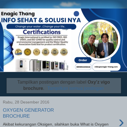
Tampilkan postingan dengan label
Oxy'z vigo
brochure
.
Tampilkan semua postingan
Rabu, 28 Desember 2016
OXYGEN GENERATOR
›
BROCHURE
Akibat kekurangan Oksigen, silahkan buka What is Oxygen