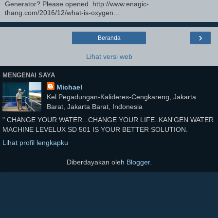
Generator? Please opened http://www.enagic-
thang.com/2016/12/what-is-oxygen...
›
Beranda
Lihat versi web
MENGENAI SAYA
Michael
Kel Pegadungan-Kalideres-Cengkareng, Jakarta
Barat, Jakarta Barat, Indonesia
" CHANGE YOUR WATER...CHANGE YOUR LIFE..KAN'GEN WATER
MACHINE LEVELUX SD 501 IS YOUR BETTER SOLUTION.
Lihat profil lengkapku
Diberdayakan oleh
Blogger
.