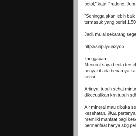
botol," kata Pradono, Jum
"Sehingga akan lebih baik
termasuk yang berisi 1.500
Jadi, mulai sekarang seg
http://snip.ly/ua2yop
Tanggapan :
Menurut saya berita terse
penyakit ada benarnya ka
sensi.
Artinya: tubuh sehat minu
dikecualikan krn tubuh sd
Air mineral mau dibuka se
kesehatan. 😀🙏 pertanya
memilki manfaat bagi kese
bermanfaat hanya sbg pe