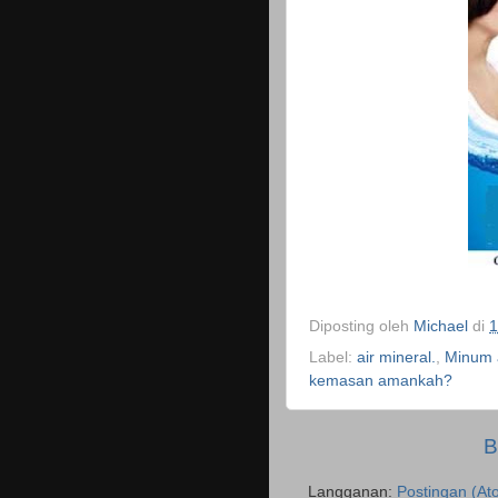
Diposting oleh
Michael
di
1
Label:
air mineral.
,
Minum a
kemasan amankah?
B
Langganan:
Postingan (At