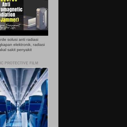
de solusi anti radiasi
gkapan elektronik, radiasi
akal sakit penyakit
IC PROTECTIVE FILM