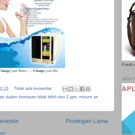
Fresh 
JASA 
2.13
Tidak ada komentar:
ir dalam kemasan tidak lebih dari 2 jam
,
minum air
eranda
Postingan Lama
om)