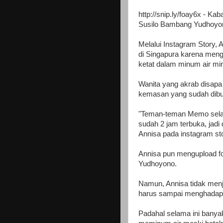
http://snip.ly/foay6x - Kab
Susilo Bambang Yudhoyon
Melalui Instagram Story, 
di Singapura karena meng
ketat dalam minum air m
Wanita yang akrab disapa 
kemasan yang sudah dibuk
"Teman-teman Memo selam
sudah 2 jam terbuka, jadi d
Annisa pada instagram sto
Annisa pun mengupload fo
Yudhoyono.
Namun, Annisa tidak men
harus sampai menghadapi 
Padahal selama ini bany