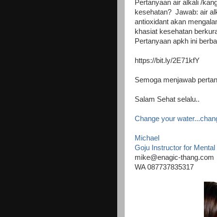
Pertanyaan air alkali /ka
kesehatan? Jawab: air al
antioxidant akan mengalam
khasiat kesehatan berkura
Pertanyaan apkh ini berba
https://bit.ly/2E71kfY
Semoga menjawab pertan
Salam Sehat selalu..
Change your water...chang
Michael
Goju Instructor for Mental
mike@enagic-thang.com
WA 087737835317