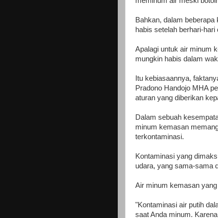
meminum air meski botolny
Bahkan, dalam beberapa k
habis setelah berhari-hari
Apalagi untuk air minum k
mungkin habis dalam wakt
Itu kebiasaannya, faktany
Pradono Handojo MHA pe
aturan yang diberikan ke
Dalam sebuah kesempatan
minum kemasan memang ha
terkontaminasi.
Kontaminasi yang dimaksud
udara, yang sama-sama d
Air minum kemasan yang di
"Kontaminasi air putih da
saat Anda minum. Karena