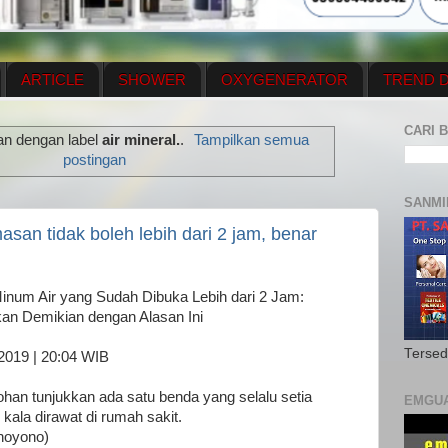
ARTICLE
SHOWER
OXYGENERATOR
TREND D
NEWS UPDATE
CONTACT US
PRICE LIST
OX
CARI B
an dengan label
air mineral.
.
Tampilkan semua
N PLAN
MENUS
postingan
SANMI
san tidak boleh lebih dari 2 jam, benar
inum Air yang Sudah Dibuka Lebih dari 2 Jam:
an Demikian dengan Alasan Ini
Tersed
2019 | 20:04 WIB
ohan tunjukkan ada satu benda yang selalu setia
EMGU
ala dirawat di rumah sakit.
hoyono)