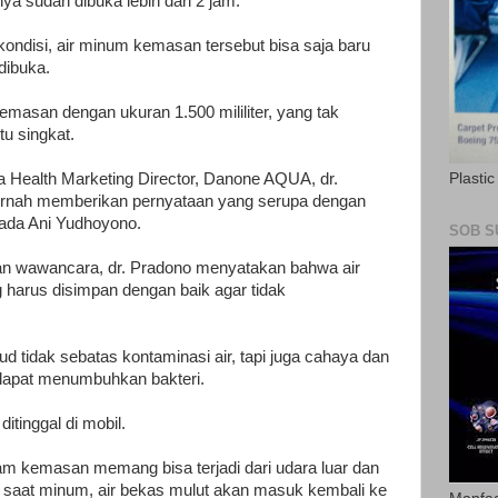
a sudah dibuka lebih dari 2 jam.
ondisi, air minum kemasan tersebut bisa saja baru
 dibuka.
emasan dengan ukuran 1.500 mililiter, yang tak
u singkat.
Plasti
a Health Marketing Director, Danone AQUA, dr.
rnah memberikan pernyataan yang serupa dengan
pada Ani Yudhoyono.
SOB S
 wawancara, dr. Pradono menyatakan bahwa air
rus disimpan dengan baik agar tidak
 tidak sebatas kontaminasi air, tapi juga cahaya dan
apat menumbuhkan bakteri.
tinggal di mobil.
lam kemasan memang bisa terjadi dari udara luar dan
 saat minum, air bekas mulut akan masuk kembali ke