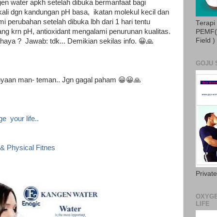
ngen water apkh setelah dibuka bermanfaat bagi
kali dgn kandungan pH basa, ikatan molekul kecil dan
i perubahan setelah dibuka lbh dari 1 hari tentu
Terapi
ng krn pH, antioxidant mengalami penurunan kualitas.
PEMF( 
Field )
haya ? Jawab: tdk... Demikian sekilas info. 😀🙏
GOJU 
yaan man- teman.. Jgn gagal paham 😀😀🙏
e your life..
 & Physical Fitnes
Privat
OXYGE
LIFE