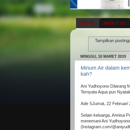
HOME
ABOUT US
HERBAL SUPPLEMENT
Tampilkan posting
ENAGIC COMPENSATIO
MINGGU, 10 MARET 2019
Minum Air dalam kema
kah?
Ani Yudhoyono Dilarang M
Ternyata Aqua pun Nyatak
Ade SJumat, 22 Februari 
Selain keluarga, Annisa P
menemani Ani Yudhoyono k
(Instagram.com/@aniyud