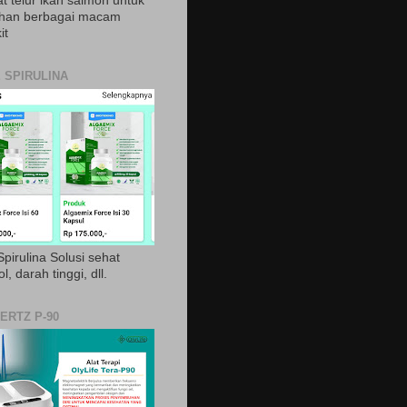
t telur ikan salmon untuk
ihan berbagai macam
it
 SPIRULINA
pirulina Solusi sehat
ol, darah tinggi, dll.
ERTZ P-90