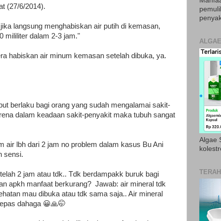
Manfaa
at (27/6/2014).
pemul
penyak
 jika langsung menghabiskan air putih di kemasan,
 mililiter dalam 2-3 jam."
ALGAE
era habiskan air minum kemasan setelah dibuka, ya.
but berlaku bagi orang yang sudah mengalamai sakit-
rena dalam keadaan sakit-penyakit maka tubuh sangat
Algae S
m air lbh dari 2 jam no problem dalam kasus Bu Ani
kolestr
h sensi.
TERAH
telah 2 jam atau tdk.. Tdk berdampakk buruk bagi
an apkh manfaat berkurang? Jawab: air mineral tdk
hatan mau dibuka atau tdk sama saja.. Air mineral
lepas dahaga 😀🙏🤭