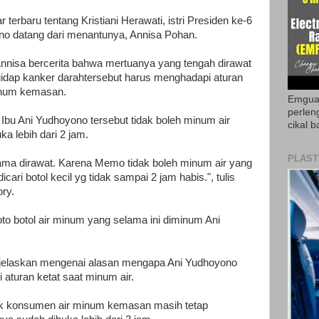
ar terbaru tentang Kristiani Herawati, istri Presiden ke-6
o datang dari menantunya, Annisa Pohan.
Annisa bercerita bahwa mertuanya yang tengah dirawat
idap kanker darahtersebut harus menghadapi aturan
inum kemasan.
Emguar
perlen
Ibu Ani Yudhoyono tersebut tidak boleh minum air
cikal b
a lebih dari 2 jam.
PLAST
a dirawat. Karena Memo tidak boleh minum air yang
icari botol kecil yg tidak sampai 2 jam habis.", tulis
ry.
to botol air minum yang selama ini diminum Ani
jelaskan mengenai alasan mengapa Ani Yudhoyono
aturan ketat saat minum air.
ak konsumen air minum kemasan masih tetap