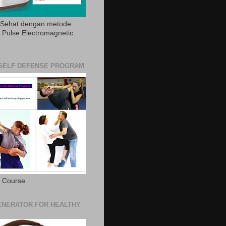
 Sehat dengan metode
Pulse Electromagnetic
SELF DEFENSE PROGRAM
e Course
NERATOR FOR HEALTHY