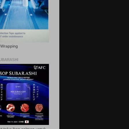
c Wrapping
UBARASHI