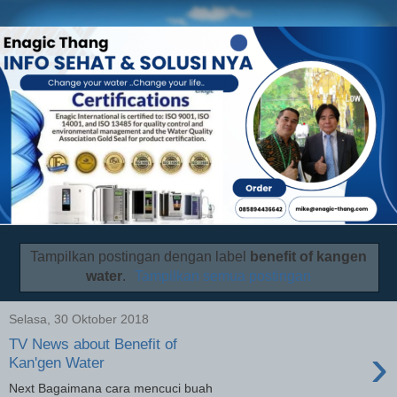
Tampilkan postingan dengan label
benefit of kangen
water
.
Tampilkan semua postingan
Selasa, 30 Oktober 2018
TV News about Benefit of
›
Kan'gen Water
Next Bagaimana cara mencuci buah