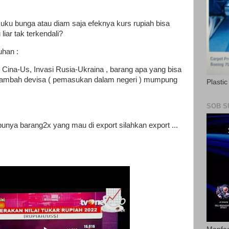
uku bunga atau diam saja efeknya kurs rupiah bisa
liar tak terkendali?
uhan :
k Cina-Us, Invasi Rusia-Ukraina , barang apa yang bisa
enambah devisa ( pemasukan dalam negeri ) mumpung
Plasti
SOB S
punya barang2x yang mau di export silahkan export ...