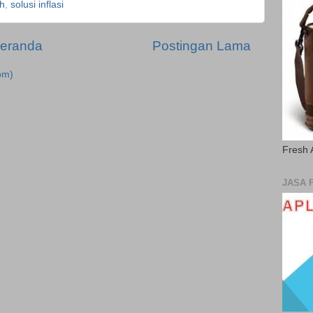
h
,
solusi inflasi
eranda
Postingan Lama
om)
Fresh 
JASA 