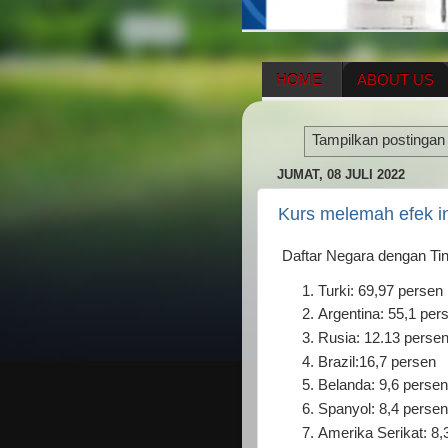
HOME
ABOUT US
HERBAL SUPPLEMENT
Tampilkan postingan
ENAGIC COMPENSATIO
JUMAT, 08 JULI 2022
Kurs melemah efek in
Daftar Negara dengan Tingk
Turki: 69,97 persen
Argentina: 55,1 per
Rusia: 12.13 perse
Brazil:16,7 persen
Belanda: 9,6 persen
Spanyol: 8,4 persen
Amerika Serikat: 8,