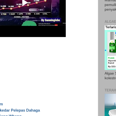
Manfaa
pemul
penyak
ALGAE
Algae S
kolestr
TERAH
am
ekedar Pelepas Dahaga