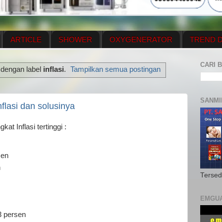
ARTICLE
SHOWER
OXYGENERATOR
TREND D
NEWS UPDATE
CONTACT US
PRICE LIST
OX
CARI B
 dengan label
inflasi
.
Tampilkan semua postingan
N PLAN
MENUS
SANMI
flasi dan solusinya
at Inflasi tertinggi :
sen
n
Tersed
EMGU
3 persen