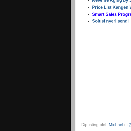
Reverse Aging by
Price List Kangen
Smart Sales Prog
Solusi nyeri sendi
Diposting oleh
Michael
di
2