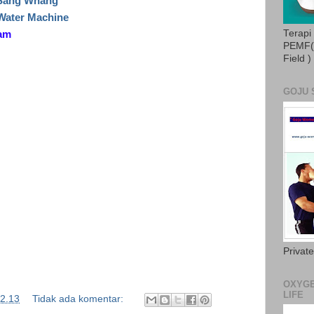
 Sang Whang
 Water Machine
Terapi
ram
PEMF( 
Field )
GOJU 
Privat
OXYGE
LIFE
2.13
Tidak ada komentar: