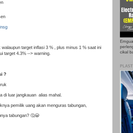
en
sen
dnsg
Emguar
perlen
 walaupun target inflasi 3 % , plus minus 1 % saat ini
cikal b
ui target 4.3% --> warning.
PLAST
si ?
ruk
a di luar jangkauan alias mahal.
feknya pemilik uang akan menguras tabungan,
nya tabungan? 🤔😭