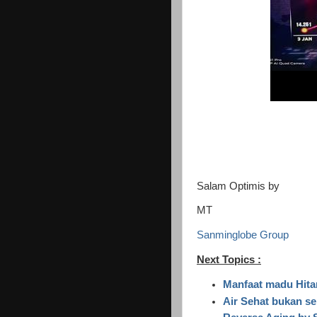
Salam Optimis by
MT
Sanminglobe Group
Next Topics :
Manfaat madu Hit
Air Sehat bukan s