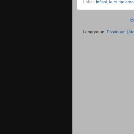
Label:
inflasi
,
kurs melema
B
Langganan:
Postingan (At