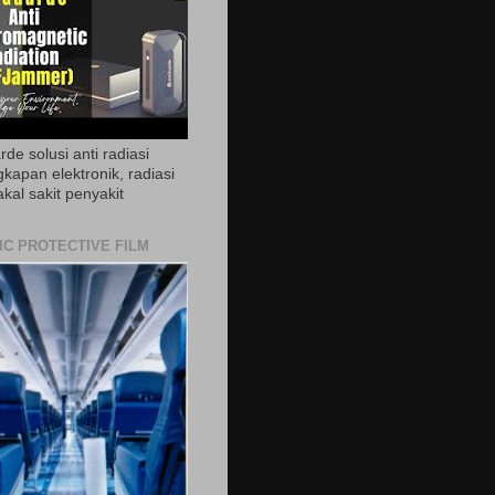
de solusi anti radiasi
gkapan elektronik, radiasi
akal sakit penyakit
IC PROTECTIVE FILM