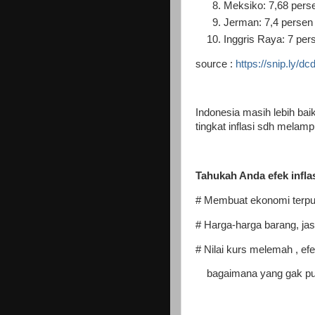
Meksiko: 7,68 pers
Jerman: 7,4 persen
Inggris Raya: 7 per
source :
https://snip.ly/dc
Indonesia masih lebih baik
tingkat inflasi sdh melamp
Tahukah Anda efek infla
# Membuat ekonomi terpu
# Harga-harga barang, jas
# Nilai kurs melemah , e
bagaimana yang gak pu