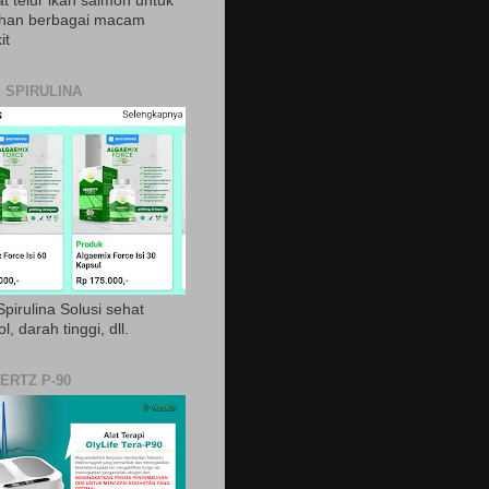
t telur ikan salmon untuk
ihan berbagai macam
it
 SPIRULINA
pirulina Solusi sehat
ol, darah tinggi, dll.
ERTZ P-90