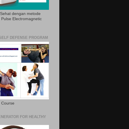
 Sehat dengan metode
Pulse Electromagnetic
SELF DEFENSE PROGRAM
e Course
NERATOR FOR HEALTHY