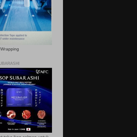
c Wrapping
UBARASHI