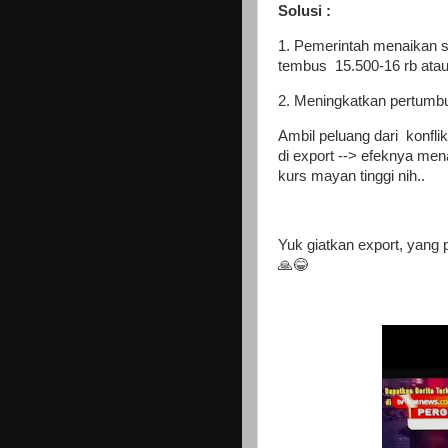
Solusi :
1. Pemerintah menaikan s
tembus 15.500-16 rb atau 
2. Meningkatkan pertumb
Ambil peluang dari konfli
di export --> efeknya m
kurs mayan tinggi nih..
Yuk giatkan export, yang 
🙏😂