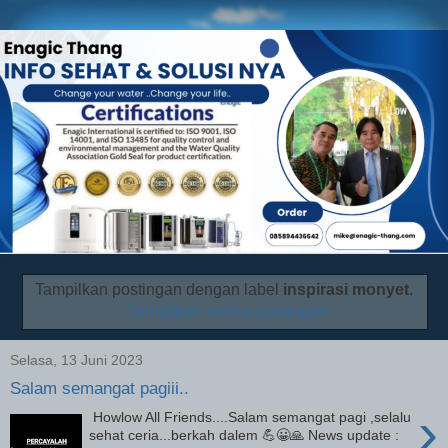
Tampilkan postingan dengan label
inspirasi monyet
.
Tampilkan semua postingan
Selasa, 13 Juni 2023
Salam semangat pagiii..
›
Howlow All Friends....Salam semangat pagi ,selalu
sehat ceria...berkah dalem 💪😀🙏 News update :