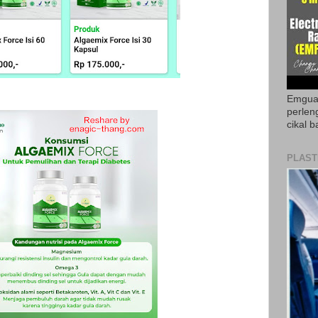
Emguar
perlen
cikal b
PLAST