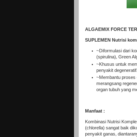
ALGAEMIX FORCE TERS
SUPLEMEN Nutrisi komple
~Diformulasi dari k
(spirulina), Green Al
~Khusus untuk memb
penyakit degeneratif
~Membantu proses de
merangsang regenera
organ tubuh yang m
Manfaat :
Kombinasi Nutrisi Komplek
(chlorella) sangat baik d
penyakit ganas, diantaran