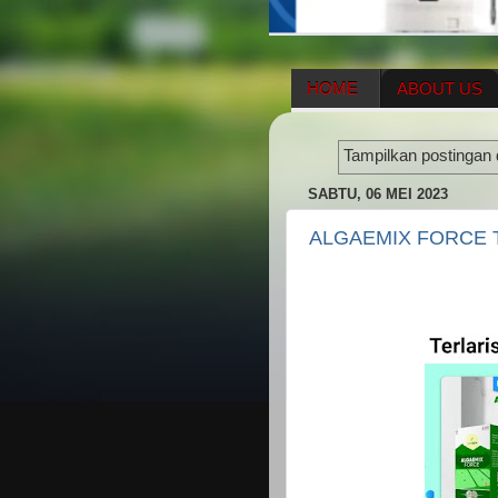
HOME
ABOUT US
HERBAL SUPPLEMENT
Tampilkan postingan
ENAGIC COMPENSATIO
SABTU, 06 MEI 2023
ALGAEMIX FORCE T