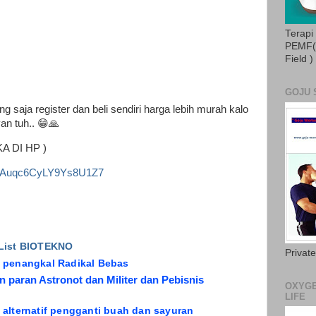
Terapi
PEMF( 
Field )
GOJU 
ng saja register dan beli sendiri harga lebih murah kalo
yan tuh.. 😁🙏
UKA DI HP )
ink/Auqc6CyLY9Ys8U1Z7
 List BIOTEKNO
Privat
a penangkal Radikal Bebas
 paran Astronot dan Militer dan Pebisnis
OXYGE
LIFE
 alternatif pengganti buah dan sayuran