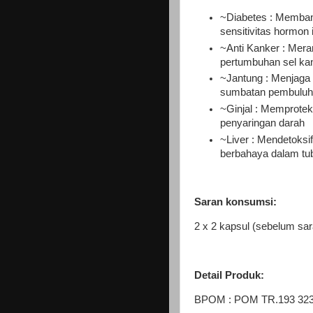
~Diabetes : Memban
sensitivitas hormon 
~Anti Kanker : Mer
pertumbuhan sel ka
~Jantung : Menjaga
sumbatan pembuluh 
~Ginjal : Memprotek
penyaringan darah
~Liver : Mendetoksif
berbahaya dalam tu
Saran konsumsi:
2 x 2 kapsul (sebelum sar
Detail Produk:
BPOM : POM TR.193 323