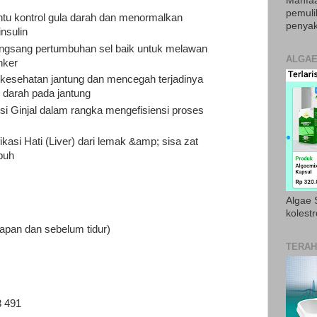
Manfaa
pemul
tu kontrol gula darah dan menormalkan
penyak
insulin
angsang pertumbuhan sel baik untuk melawan
ALGAE
nker
 kesehatan jantung dan mencegah terjadinya
darah pada jantung
si Ginjal dalam rangka mengefisiensi proses
ikasi Hati (Liver) dari lemak &amp; sisa zat
buh
Algae S
kolestr
apan dan sebelum tidur)
TERAH
 491