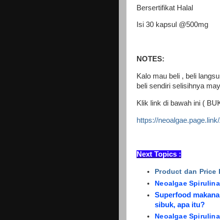
Bersertifikat Halal
Isi 30 kapsul @500mg
NOTES:
Kalo mau beli , beli langsu
beli sendiri selisihnya ma
Klik link di bawah ini ( B
https://neoalgae.page.l
Next Topics :
Product dan Price
Neoalgae Spirulin
Superfood makanan
sibuk, apa itu?
Neoalgae Spirulina