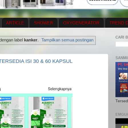
ARTICLE
SHOWER
OXYGENERATOR
TREND D
NEWS UPDATE
CONTACT US
PRICE LIST
OX
CARI B
 dengan label
kanker
.
Tampilkan semua postingan
N PLAN
MENUS
SANMI
ERSEDIA ISI 30 & 60 KAPSUL
Tersed
EMGU