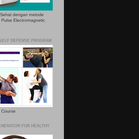
 Sehat dengan metode
Pulse Electromagnetic
SELF DEFENSE PROGRAM
e Course
NERATOR FOR HEALTHY