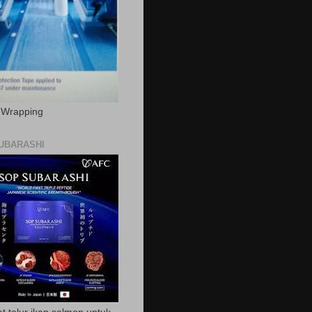
c Wrapping
UBARASHI