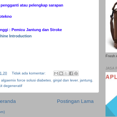
f pengganti atau pelengkap sarapan
iotekno
tinggi : Pemicu Jantung dan Stroke
hine Introduction
Fresh 
JASA 
1.20
Tidak ada komentar:
,
algaemix force solusi diabetes
,
ginjal dan lever
,
jantung
,
t degeneratif
eranda
Postingan Lama
om)