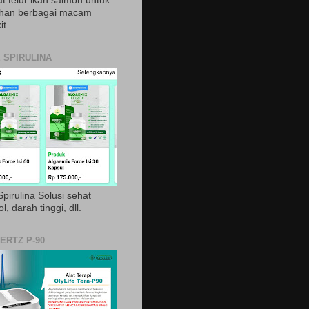
t telur ikan salmon untuk
ihan berbagai macam
it
 SPIRULINA
pirulina Solusi sehat
ol, darah tinggi, dll.
ERTZ P-90