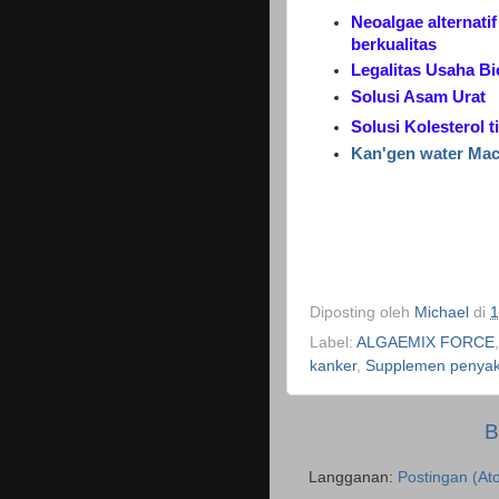
Neoalgae alternati
berkualitas
Legalitas Usaha B
Solusi Asam Urat
Solusi Kolesterol 
Kan'gen water Mac
Diposting oleh
Michael
di
1
Label:
ALGAEMIX FORCE
kanker
,
Supplemen penyaki
B
Langganan:
Postingan (At