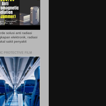
de solusi anti radiasi
gkapan elektronik, radiasi
akal sakit penyakit
IC PROTECTIVE FILM