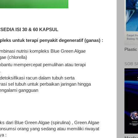
EDIA ISI 30 & 60 KAPSUL
ks untuk terapi penyakit degeneratif (ganas) :
Plasti
ombinasi nutrisi kompleks Blue Green Algae
gae (chlorella)
SOB S
antu mempercepat pemulihan atau terapi
.
toksifikasi racun dalam tubuh serta
si sel tubuh untuk perbaikan jaringan hingga
engalami gangguan
s dari Blue Green Algae (spirulina) , Green Algae
ikonsumsi orang yang sedang atau memiliki riwayat
ya :