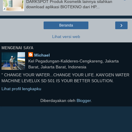
DARKSPOT Produk Kosmetik lainnya silahkan
download aplikasi BIOTEKNO dari HP...
›
Beranda
Lihat versi web
MENGENAI SAYA
Michael
Kel Pegadungan-Kalideres-Cengkareng, Jakarta
Barat, Jakarta Barat, Indonesia
" CHANGE YOUR WATER...CHANGE YOUR LIFE..KAN'GEN WATER
MACHINE LEVELUX SD 501 IS YOUR BETTER SOLUTION.
Lihat profil lengkapku
Diberdayakan oleh
Blogger
.