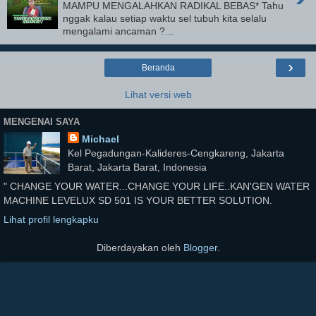
MAMPU MENGALAHKAN RADIKAL BEBAS* Tahu
nggak kalau setiap waktu sel tubuh kita selalu
mengalami ancaman ?...
›
Beranda
Lihat versi web
MENGENAI SAYA
Michael
Kel Pegadungan-Kalideres-Cengkareng, Jakarta
Barat, Jakarta Barat, Indonesia
" CHANGE YOUR WATER...CHANGE YOUR LIFE..KAN'GEN WATER
MACHINE LEVELUX SD 501 IS YOUR BETTER SOLUTION.
Lihat profil lengkapku
Diberdayakan oleh
Blogger
.