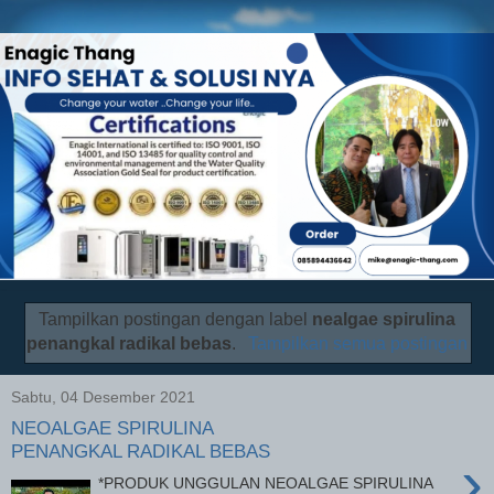
Tampilkan postingan dengan label
nealgae spirulina
penangkal radikal bebas
.
Tampilkan semua postingan
Sabtu, 04 Desember 2021
NEOALGAE SPIRULINA
PENANGKAL RADIKAL BEBAS
›
*PRODUK UNGGULAN NEOALGAE SPIRULINA