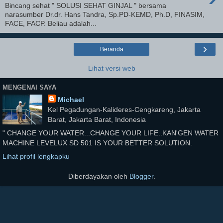
Bincang sehat " SOLUSI SEHAT GINJAL " bersama
narasumber Dr.dr. Hans Tandra, Sp.PD-KEMD, Ph.D, FINASIM,
FACE, FACP. Beliau adalah...
›
Beranda
Lihat versi web
MENGENAI SAYA
Michael
Kel Pegadungan-Kalideres-Cengkareng, Jakarta
Barat, Jakarta Barat, Indonesia
" CHANGE YOUR WATER...CHANGE YOUR LIFE..KAN'GEN WATER
MACHINE LEVELUX SD 501 IS YOUR BETTER SOLUTION.
Lihat profil lengkapku
Diberdayakan oleh
Blogger
.