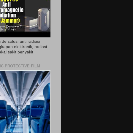
de solusi anti radiasi
gkapan elektronik, radiasi
akal sakit penyakit
IC PROTECTIVE FILM