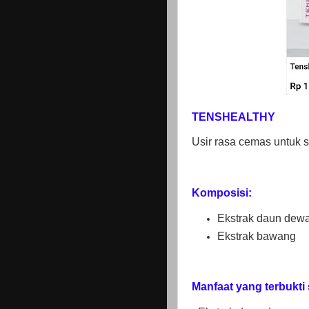
TENSHEALTHY
Usir rasa cemas untuk 
Komposisi:
Ekstrak daun dew
Ekstrak bawang
Manfaat yang terbukti 