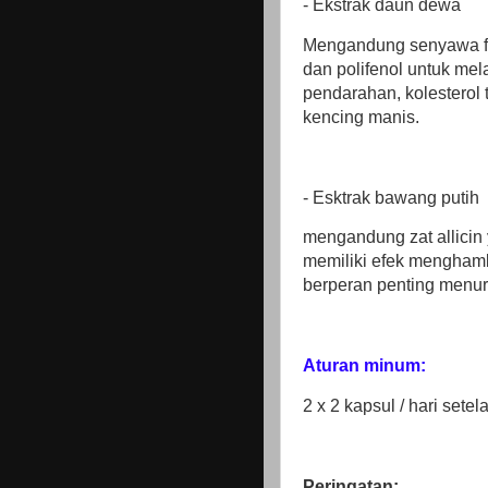
- Ekstrak daun dewa
Mengandung senyawa fla
dan polifenol untuk mel
pendarahan, kolesterol 
kencing manis.
- Esktrak bawang putih
mengandung zat allicin 
memiliki efek menghamba
berperan penting menur
Aturan minum:
2 x 2 kapsul / hari sete
Peringatan: