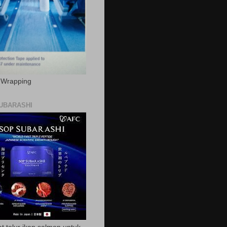
c Wrapping
UBARASHI