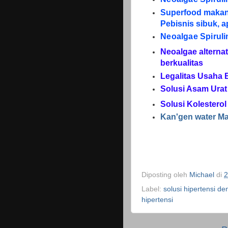
Superfood makana
Pebisnis sibuk, a
Neoalgae Spiruli
Neoalgae alterna
berkualitas
Legalitas Usaha 
Solusi Asam Urat
Solusi Kolesterol
Kan'gen water Ma
Diposting oleh
Michael
di
2
Label:
solusi hipertensi d
hipertensi