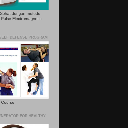
 Sehat dengan metode
Pulse Electromagnetic
SELF DEFENSE PROGRAM
e Course
NERATOR FOR HEALTHY