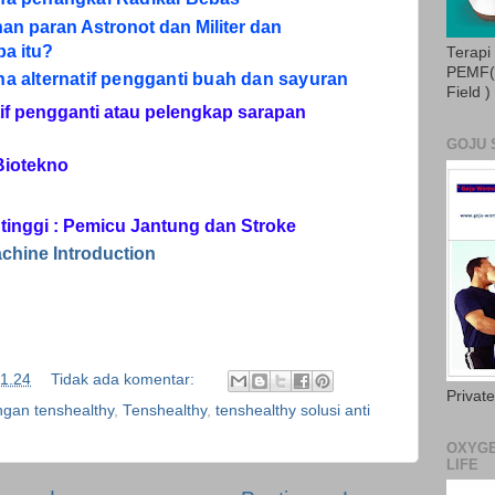
n paran Astronot dan Militer dan
pa itu?
Terapi
PEMF( 
na alternatif pengganti buah dan sayuran
Field )
tif pengganti atau pelengkap sarapan
GOJU 
Biotekno
 tinggi : Pemicu Jantung dan Stroke
chine Introduction
1.24
Tidak ada komentar:
Privat
engan tenshealthy
,
Tenshealthy
,
tenshealthy solusi anti
OXYGE
LIFE