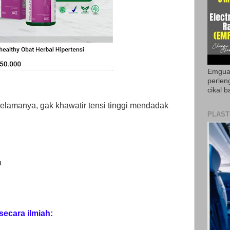
Emguar
perlen
cikal b
selamanya, gak khawatir tensi tinggi mendadak
PLAST
a
secara ilmiah: