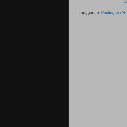
B
Langganan:
Postingan (At