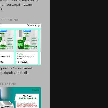
t telur ikan salmon untuk
ihan berbagai macam
it
 SPIRULINA
pirulina Solusi sehat
ol, darah tinggi, dll.
ERTZ P-90