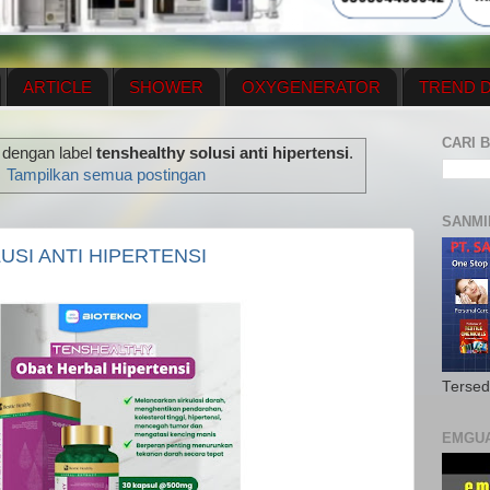
ARTICLE
SHOWER
OXYGENERATOR
TREND D
NEWS UPDATE
CONTACT US
PRICE LIST
OX
CARI B
 dengan label
tenshealthy solusi anti hipertensi
.
N PLAN
MENUS
Tampilkan semua postingan
SANMI
SI ANTI HIPERTENSI
Tersed
EMGU