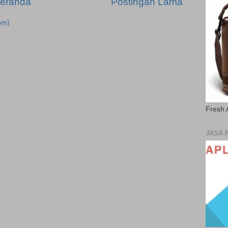
eranda
Postingan Lama
om)
Fresh 
JASA 