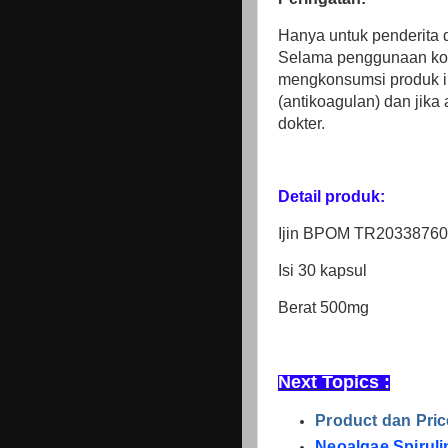
Hanya untuk penderita d
Selama penggunaan kons
mengkonsumsi produk i
(antikoagulan) dan jika
dokter.
Detail produk:
Ijin BPOM TR2033876
Isi 30 kapsul
Berat 500mg
Next Topics :
Product dan Pri
Neoalgae Spirul