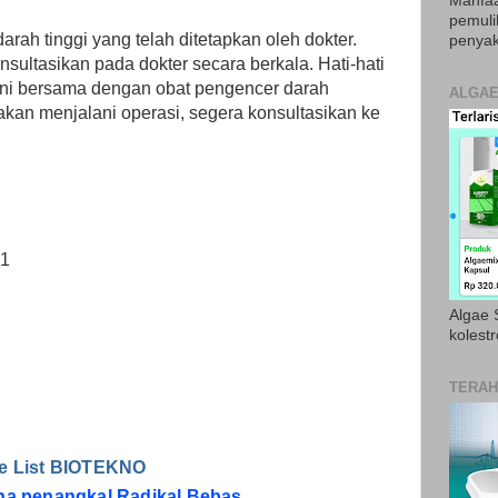
Manfaa
pemul
arah tinggi yang telah ditetapkan oleh dokter.
penyak
ultasikan pada dokter secara berkala. Hati-hati
ni bersama dengan obat pengencer darah
ALGAE
 akan menjalani operasi, segera konsultasikan ke
01
Algae S
kolestr
TERAH
ce List BIOTEKNO
ina penangkal Radikal Bebas