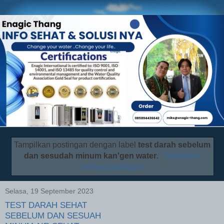
Tampilkan postingan dengan label
test darah sebelum
dan sesudah minum kan'gen water
.
Tampilkan
semua postingan
Selasa, 19 September 2023
TEST DARAH SEHAT
SEBELUM DAN SESUAH