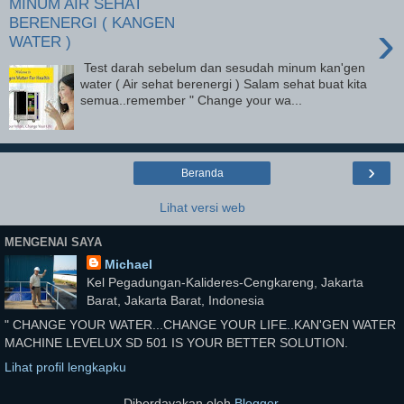
MINUM AIR SEHAT
BERENERGI ( KANGEN
›
WATER )
Test darah sebelum dan sesudah minum kan'gen
water ( Air sehat berenergi ) Salam sehat buat kita
semua..remember " Change your wa...
›
Beranda
Lihat versi web
MENGENAI SAYA
Michael
Kel Pegadungan-Kalideres-Cengkareng, Jakarta
Barat, Jakarta Barat, Indonesia
" CHANGE YOUR WATER...CHANGE YOUR LIFE..KAN'GEN WATER
MACHINE LEVELUX SD 501 IS YOUR BETTER SOLUTION.
Lihat profil lengkapku
Diberdayakan oleh
Blogger
.