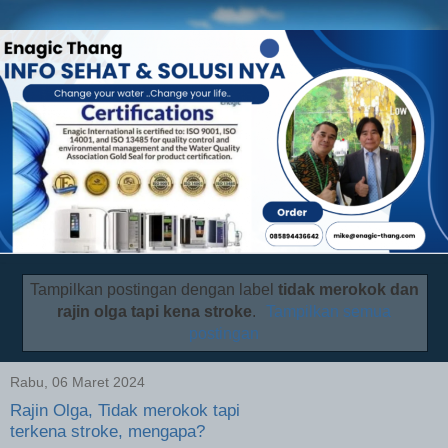
Tampilkan postingan dengan label
tidak merokok dan
rajin olga tapi kena stroke
.
Tampilkan semua
postingan
Rabu, 06 Maret 2024
Rajin Olga, Tidak merokok tapi
terkena stroke, mengapa?