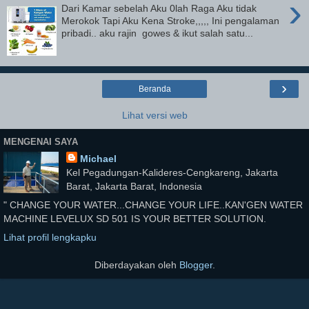
›
Dari Kamar sebelah Aku 0lah Raga Aku tidak
Merokok Tapi Aku Kena Stroke,,,,, Ini pengalaman
pribadi.. aku rajin gowes & ikut salah satu...
›
Beranda
Lihat versi web
MENGENAI SAYA
Michael
Kel Pegadungan-Kalideres-Cengkareng, Jakarta
Barat, Jakarta Barat, Indonesia
" CHANGE YOUR WATER...CHANGE YOUR LIFE..KAN'GEN WATER
MACHINE LEVELUX SD 501 IS YOUR BETTER SOLUTION.
Lihat profil lengkapku
Diberdayakan oleh
Blogger
.