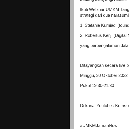
Ikuti Webinar UMKM Tang
strategi dari dua narasumb
1. Stefanie Kurniadi (fo
2. Robertus Kenji (Digita
yang berpengalaman dala
Ditayangkan secara live p
Minggu, 30 Oktober 2022
Pukul 19.30-21.30
Di kanal Youtube : Koms
#UMKMJamanNow