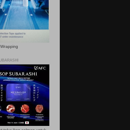
c Wrapping
UBARASHI