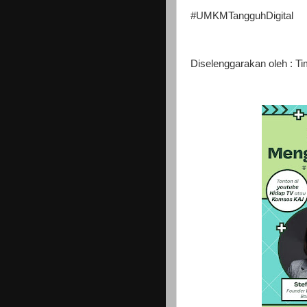
#UMKMTangguhDigital
Diselenggarakan oleh : T