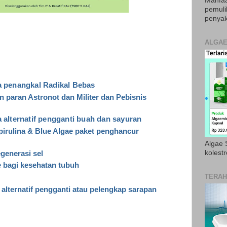
Manfaa
pemul
penyak
ALGAE
a penangkal Radikal Bebas
 paran Astronot dan Militer dan Pebisnis
a alternatif pengganti buah dan sayuran
pirulina & Blue Algae paket penghancur
Algae S
kolestr
generasi sel
e bagi kesehatan tubuh
TERAH
 alternatif pengganti atau pelengkap sarapan