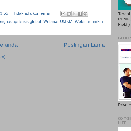
3.55
Tidak ada komentar:
Terapi
PEMF( 
ghadapi krisis global
,
Webinar UMKM
,
Webinar umkm
Field )
GOJU 
eranda
Postingan Lama
om)
Privat
OXYGE
LIFE