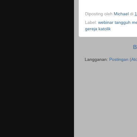
Diposting oleh
Michael
di
1
Label:
webinar tangguh men
gereja katolik
B
Langganan:
Postingan (At