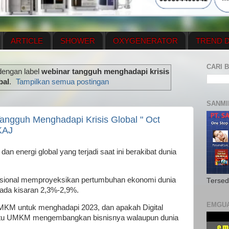
ARTICLE
SHOWER
OXYGENERATOR
TREND D
NEWS UPDATE
CONTACT US
PRICE LIST
OX
CARI B
dengan label
webinar tangguh menghadapi krisis
N PLAN
MENUS
bal
.
Tampilkan semua postingan
SANMI
gguh Menghadapi Krisis Global " Oct
KAJ
an energi global yang terjadi saat ini berakibat dunia
asional memproyeksikan pertumbuhan ekonomi dunia
Tersed
ada kisaran 2,3%-2,9%.
EMGU
MKM untuk menghadapi 2023, dan apakah Digital
tu UMKM mengembangkan bisnisnya walaupun dunia