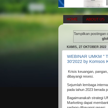
HOME
ABOUT US
HERBAL SUPPLEMENT
Tampilkan postingan 
ENAGIC COMPENSATIO
glo
KAMIS, 27 OKTOBER 2022
WEBINAR UMKM " Tan
30'2022 by Komsos 
Krisis keuangan, pangan, d
dibayangi resesi.
Sejumlah lembaga intern
pada tahun 2023 berada p
Bagaimanakah strategi U
Marketing dapat memban
sedang dibayangi resesi.