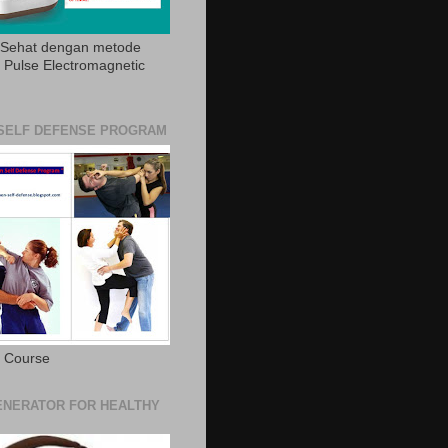
 Sehat dengan metode
Pulse Electromagnetic
SELF DEFENSE PROGRAM
e Course
NERATOR FOR HEALTHY