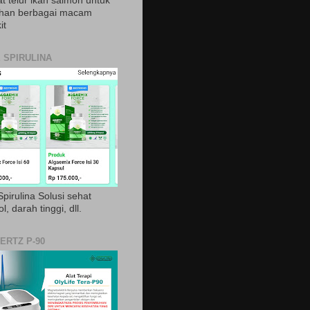
t telur ikan salmon untuk
ihan berbagai macam
it
 SPIRULINA
pirulina Solusi sehat
ol, darah tinggi, dll.
ERTZ P-90