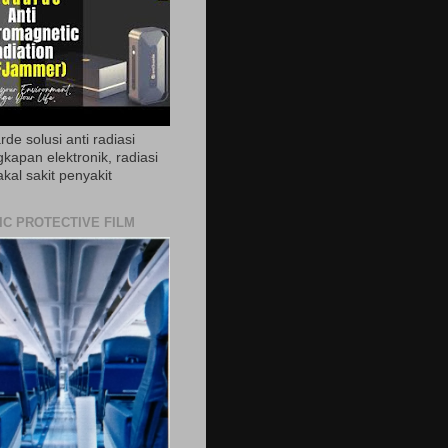
de solusi anti radiasi
gkapan elektronik, radiasi
akal sakit penyakit
IC PROTECTIVE FILM